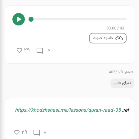
00:00
/
43
دانلود صوت
0
29
انتشار: 1405/1/8
دنیای فانی
https://khodshenasi.me/lessons/quran-raad-35
ref:
0
29