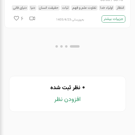
00:00
/
58:16
انتظار
اولیاء خدا
تفاوت علم و فهم
ثبات
حقیقت انسان
دنیا
دنیای فانی
عقل
علم و سواد
فطرت
لقاء الله
وحدت وجود
وحی
6
جزییات بیشتر
به‌روزرسانی:
1405/4/23
0
نظر ثبت شده
افزودن نظر