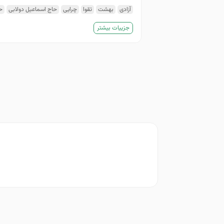
آزادی
بهشت
تقوا
چرایی
حاج اسماعیل دولابی
ح
کتاب نفس
گمشده
وجدان
جزییات بیشتر