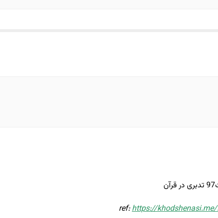
ref:
https://khodshenasi.me