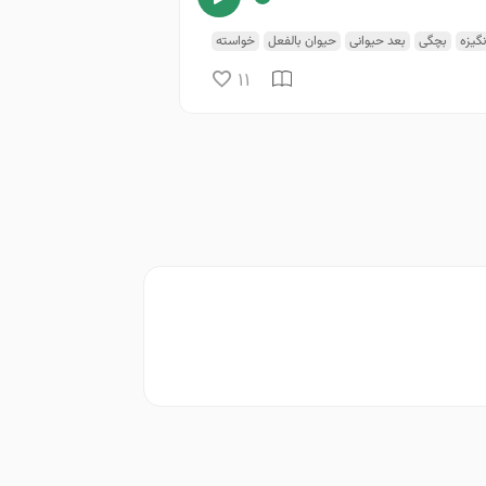
نگیزه
بچگی
بعد حیوانی
حیوان بالفعل
خواسته
ت
عقل
فهم
کینه
11