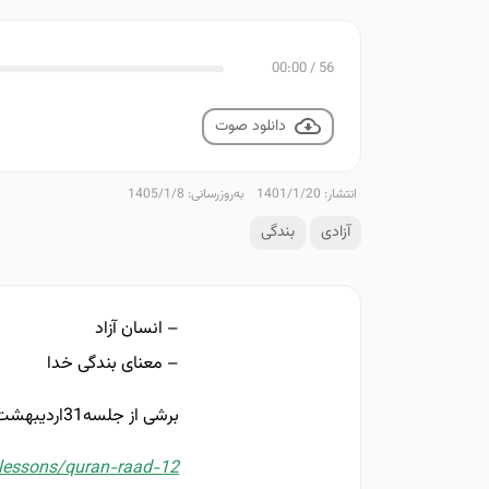
00:00
/
56
دانلود صوت
انتشار: 1401/1/20
به‌روزرسانی: 1405/1/8
آزادی
بندگی
– انسان آزاد
– معنای بندگی خدا
برشی از جلسه31اردیبهشت97 تدبری در قرآن
/lessons/quran-raad-12