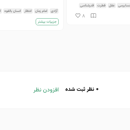
سابرسی
عقل
فطرت
قدرشناسی
آزادی
امام زمان
انتظار
انسان بالقوه
ا
8
خیال راحت
ذهن
رنج
ظهور
عصر غیب
جزییات بیشتر
0
نظر ثبت شده
افزودن نظر