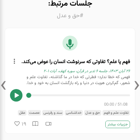
جلسات مرتبط:
#حق و عدل
فهم یا علم؟ تفاوتی که سرنوشت انسان را عوض می‌کند.
۲۶ آبان ۱۴۰۳، جلسه ۶ تدبر در قرآن، سوره کهف، آیات ۱–۲
›
‹
فهمی که خطا ندارد؛ فطرتی که خدا در ما گذاشته، تفاوت علم و
شعور، گم‌کردن هویت در دنیا و راه بازگشت انسان به خود و خدا.
00:00
/
51:08
تفاوت علم و فهم
حق و عدل
خداشناسی
سند و رفرنس
عصمت
عقل
فطرت
فهم
نگاه عدل بین
19
جزییات بیشتر