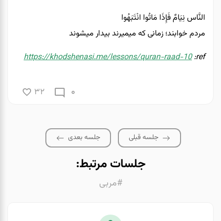
النَّاس نِیَامٌ فَإِذَا مَاتُوا انْتَبَهُوا
مردم خوابند؛ زمانی که میمیرند بیدار میشوند
https://khodshenasi.me/lessons/quran-raad-10
ref:
0
32
جلسه قبلی
جلسه بعدی
جلسات مرتبط:
#مربی