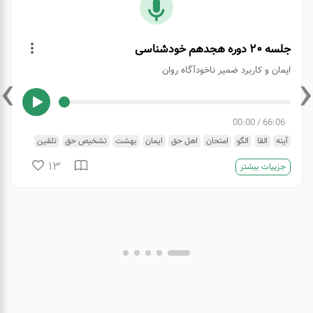
جلسه 20 دوره هجدهم خودشناسی
›
‹
ایمان و کاربرد ضمیر ناخودآگاه روان
00:00
/
66:06
آینه
القا
الگو
امتحان
اهل حق
ایمان
بهشت
تشخیص حق
تلقین
رهبانیت
روان
شیطان
عقل
فطرت
مبارزه با نفس
مربی
ناخودآگاه
13
جزییات بیشتر
هدایت
هیپنوتیزم
واقعیت