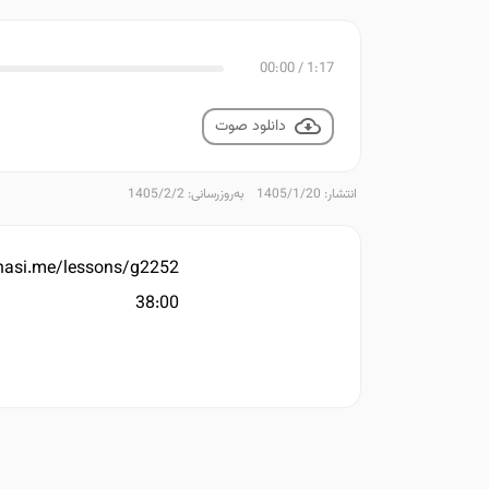
00:00
/
1:17
دانلود صوت
انتشار: 1405/1/20
به‌روزرسانی: 1405/2/2
enasi.me/lessons/g2252
38:00