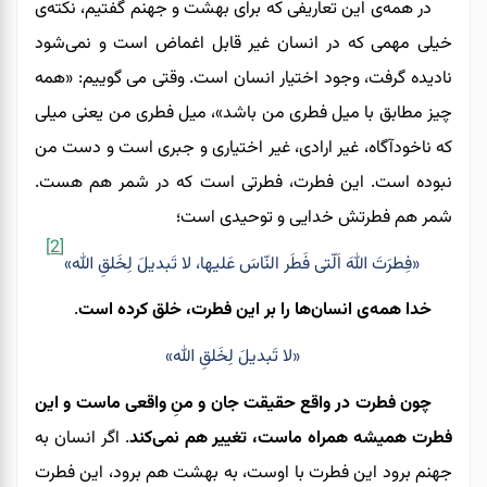
در همه‌ی این تعاریفی که برای بهشت و جهنم گفتیم، نکته‌ی
خیلی مهمی که در انسان غیر قابل اغماض است و نمی‌شود
نادیده گرفت، وجود اختیار انسان است. وقتی می گوییم: «همه
چیز مطابق با میل فطری من باشد»، میل فطری من یعنی میلی
که ناخودآگاه، غیر ارادی، غیر اختیاری و جبری است و دست من
نبوده است. این فطرت، فطرتی است که در شمر هم هست.
شمر هم فطرتش خدایی و توحیدی است؛
[2]
«فِطرَتَ اللهَ اَلّتی فَطَر النّاسَ عَلیها، لا تَبدیلَ لِخَلقِ الله»
خدا همه‌ی انسان‌ها را بر این فطرت، خلق کرده است
.
«لا تَبدیلَ لِخَلقِ الله»
چون فطرت در واقع حقیقت جان و منِ واقعی ماست و این
فطرت همیشه همراه ماست، تغییر هم نمی‌کند
. اگر انسان به
جهنم برود این فطرت با اوست، به بهشت هم برود، این فطرت