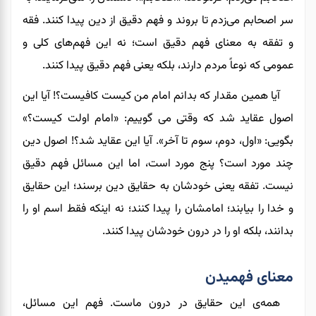
سر اصحابم می‌زدم تا بروند و فهم
دقیق
از دین پیدا کنند. فقه
و تفقه به معنای فهم دقیق است
؛
نه این فهم‌های کلی و
عمومی‌ که نوعاً مردم دارند
،
بلکه
یعنی
فهم دقیق پیدا کنند.
آیا
همین مقدار که بدانم امام من کیست کافیست؟
!
آیا این
اصول عقاید شد که
وقتی می گوییم
: «امام اولت کیست؟»
بگویی: «اول، دوم، سوم تا آخر». آیا این عقاید شد؟
!
اصول دین
چند مورد است؟ پنج مورد است
، اما
این‌ مسائل فهم دقیق
نیست. تفقه یعنی خودشان به حقایق دین برسند؛ این حقایق
و خدا را بیابند؛ امامشان را پیدا کنند
؛
نه اینکه فقط اسم او را
بدانند، بلکه او را در درون خودشان پیدا کنند.
معنای فهمیدن
همه‌ی این حقایق در درون ماست. فهم این مسائل،