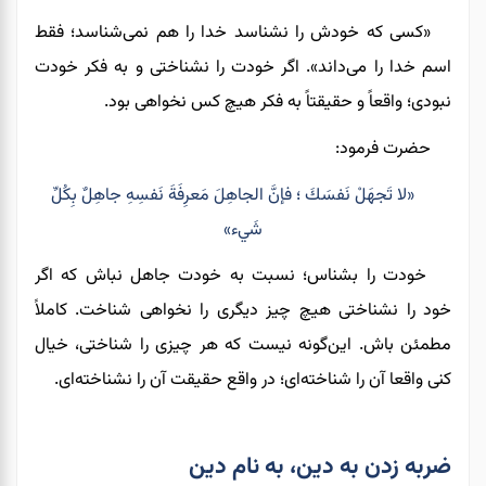
«کسی که خودش را نشناسد خدا را هم نمی‌شناسد؛
فقط
اسم خدا را می‌داند
»
. اگر خودت را نشناختی و به فکر خودت
نبودی؛ واقعاً و حقیقتاً به فکر هیچ کس نخواهی بود.
حضرت فرمود:
«لا تَجهَلْ نَفسَكَ ؛ فإنَّ الجاهِلَ مَعرِفَةَ نَفسِهِ جاهِلٌ بِكُلِّ
شَيء»
خودت را بشناس؛ نسبت به خودت جاهل نباش که اگر
خود را
نشناختی
هیچ چیز دیگری را نخواهی شناخت. کاملاً
مطمئن باش. این‌گونه نیست که هر چیزی را
شناختی،
خیال
کنی
واقعا آن ‌را شناخته‌ای؛ در واقع حقیقت آن ‌را
نشناخته‌ای.
ضربه زدن به دین، به نام دین