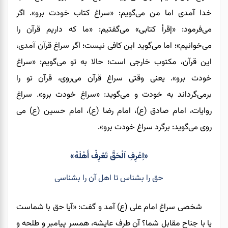
خدا آمدی اما من می‌گویم: «سراغ کتاب خودت برو». اگر
می‌فرمود: «إقرأ کتابی» می‌گفتیم: «ما که داریم قرآن را
می‌خوانیم»
؛
اما می‌گوید این کافی نیست
؛
اگر سراغ قرآن آمدی،
این قرآن، مکتوب خارجی است؛ حالا به تو می‌گویم: «سراغ
خودت برو»
.
یعنی وقتی سراغ قرآن می‌روی، قرآن
تو
را
برمی‌گرداند
به خودت
و می‌گوید: «سراغ خودت برو». سراغ
روایات، امام صادق (ع)، امام رضا (ع)، امام حسین (ع)
می‌
روی
می‌گوید: برگرد سراغ خودت برو».
«اِعْرِفِ اَلْحَقَّ تَعْرِفْ أَهْلَهُ»
حق را بشناس تا اهل آن را بشناسى
شخصی سراغ امام علی (ع) آمد و گفت: «آیا حق با شماست
یا با جناح مقابل شما؟ آن طرف عایشه
،
همسر
پیامبر
و طلحه و