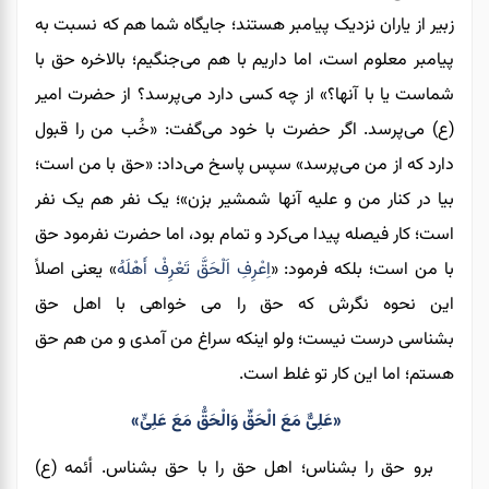
زبیر از یاران نزدیک پیامبر هستند؛ جایگاه شما هم که نسبت به
پیامبر معلوم است
،
اما داریم با هم می‌جنگیم
؛
بالاخره حق با
شماست یا با آنها؟» از چه کسی دارد می‌پرسد؟ از حضرت امیر
(ع) می‌پرسد. اگر حضرت با خود می‌گفت: «خُب من را قبول
دارد که از من می‌پرسد» سپس پاسخ می‌داد: «حق با من است؛
بیا در کنار من
و
علیه آنها شمشیر بزن»؛ یک نفر هم یک نفر
است
؛ کار فیصله پیدا می‌کرد و تمام بود، اما حضرت نفرمود حق
با من است
؛ بلکه فرمود: «
اِعْرِفِ اَلْحَقَّ تَعْرِفْ
أَهْلَهُ
» یعنی
اصلاً
این نحوه نگرش
که حق را می خواهی با اهل حق
بشناسی
درست نیست؛ ولو اینکه سراغ من آمدی و من هم حق
هستم
؛ اما این کار تو غلط است.
«عَلِیٌّ مَعَ الْحَقِّ وَالْحَقُّ مَعَ عَلِیٍّ»
برو حق را بشناس؛ اهل حق را با حق بشناس. أئمه (ع)