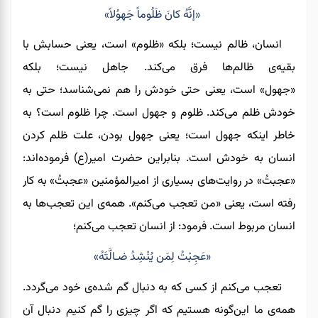
«إنَّهُ کانَ ظَلُوماً جَهوُلاً»
انسان، ظالم نیست؛ بلکه
«ظلوم»
است
،
یعنی حسابش با
بقیه‌ی ظالم‌ها فرق می‌کند. جاهل نیست؛ بلکه
«جهول»
است
،
یعنی حتی خودش را هم نمی‌شناسد؛ حتی به
خودش ظلم می‌کند. ظلوم و جهول است. چرا ظلوم است؟ به
خاطر اینکه جهول است
؛
یعنی جهول بودن، علت ظلم کردن
انسان به خودش است. بنابراین حضرت امیر(ع) فرموده‌ا‌ند:
«عجبتُ» در روایت‌های بسیاری از امیرالمؤمنین «عجبتُ» به کار
رفته است
،
یعنی «من تعجب می‌کنم». همه‌ی این تعجب‌ها به
انسان مربوط است. فرمود: از انسان تعجب می‌کنم؛
«عَجِبْتُ لِمَن يُنْشِدُ ضـالَّتَهُ»
تعجب می‌کنم از کسی که به دنبال گم شده‌ی خود می‌گردد.
همه‌ی ما این‌گونه هستیم
که
اگر چیزی را گم کنیم دنبال آن