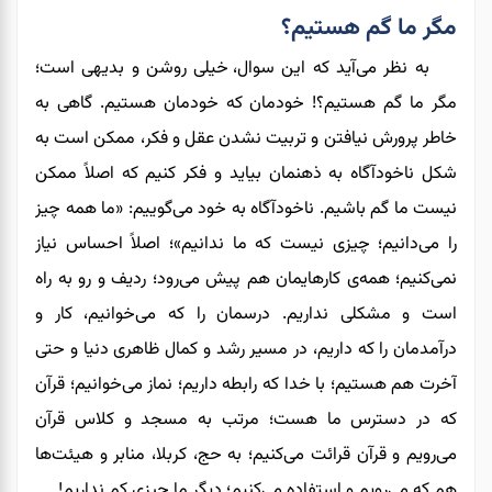
مگر ما گم هستیم؟
به نظر می‌آید که
این سوال،
خیلی روشن و بدیهی است؛
مگر ما گم هستیم؟! خودمان که خودمان هستیم. گاهی به
خاطر پرورش نیافتن و تربیت نشدن عقل و
فکر،
ممکن است به
شکل ناخودآگاه به ذهنمان بیاید و فکر کنیم که اصلاً ممکن
نیست ما گم باشیم. ناخودآگاه به خود می‌گوییم: «ما همه چیز
را می‌دانیم؛ چیزی نیست که ما ندانیم»
؛
اصلاً احساس نیاز
نمی‌کنیم
؛
همه‌ی کارهایمان هم پیش می‌رود؛ ردیف و رو به راه
است و مشکلی نداریم. درسمان را که می‌خوانیم
،
کار و
درآمدمان را که داریم
،
در مسیر رشد و کمال ظاهری دنیا
و
حتی
آخرت هم هستیم
؛
با خدا که رابطه داریم؛ نماز می‌خوانیم؛ قرآن
که در دسترس ما هست؛ مرتب به مسجد و کلاس قرآن
می‌رویم و
قرآن قرائت
می‌کنیم؛ به حج، کربلا، منابر و هیئت‌ها
هم که می‌رویم و استفاده می‌کنیم
؛
دیگر ما چیزی کم نداریم!