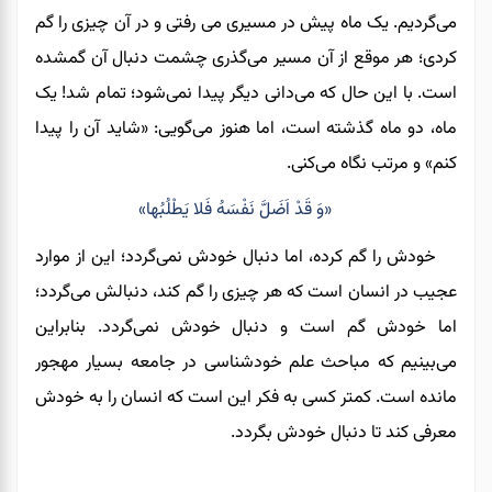
می‌گردیم. یک ماه پیش در مسیری
می رفتی و
در آن چیزی را گم
کردی؛ هر موقع از آن مسیر می‌گذری چشمت دنبال آن
گمشده
است. با این حال
که می‌دانی
دیگر پیدا نمی‌شود؛ تمام شد! یک
ماه
،
دو ماه گذشته است
،
اما هنوز می‌گویی: «شاید
آن‌ را
پیدا
کنم»
و
مرتب نگاه می‌کنی.
«وَ قَدْ اَضَلَّ نَفْسَهُ فَلا يَطْلُبُها»
خودش را گم کرده، اما دنبال خودش نمی‌گردد
؛
این از موارد
عجیب در انسان است که هر چیزی را گم کند،
دنبالش می‌گردد؛
اما
خودش گم است
و
دنبال خودش نمی‌گردد. بنابراین
می‌بینیم که مباحث علم خودشناسی در جامعه بسیار مهجور
مانده است. کمتر کسی به فکر این است که انسان را به خودش
معرفی کند
تا
دنبال خودش بگردد.