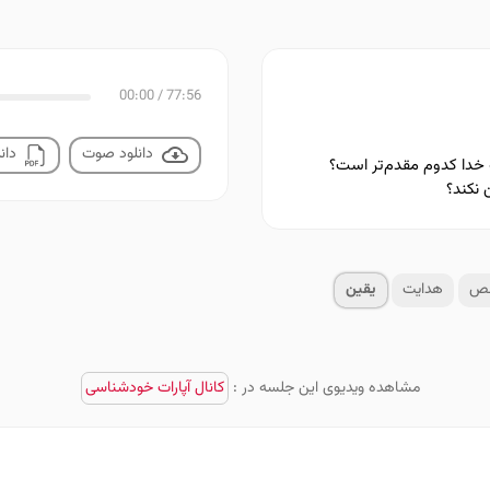
00:00
/
77:56
دانلود صوت
دانل
ه خدا کدوم مقدم‌تر است؟
 نکند؟
ص
هدایت
یقین
مشاهده ویدیوی این جلسه در :
کانال آپارات خودشناسی