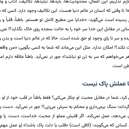
ازم
نداریم
، این اعمال، محدودیت‌ها، بایدها، نبایدها، تکالیف، آداب و و
ه! تا وقتی که انسان در عالم دنیا هست، این تکالیف وجود دارد. کسی که
سیده است می‌گوید: «خدایا من مطیع کامل تو هستم. باطناً، قلباً و رو
سانی در مقابل این خدا سر خود را به حالت سجده روی خاک نگذارد؟! نمی‌ش
ه و سر تا پای وجود او حق شده است، حالا که در عالم دنیا است و بدن و ج
نکند؟! امکان ندارد. مثل این می‌ماند که شما به کسی بگویی: «من واقعاً 
 می‌خواهم که سر به تن تو نباشد!» جور در نمی‌آید. باطناً علاقه دارم ا
باطن است.
 عملش پاک نیست
رد، شما در مقابل محبت او چکار می‌کنی؟ فقط باطناً در قلب خود از او
گرداند؛ سنگ برمی‌داری و محکم به سرش می‌زنی؟! جور در نمی‌آید. دست یک
ن می‌دهد، عمل نمی‌کند. اگر قلبش مملو از محبت خداست، دست، پا و
کسانی که می‌گویند: (کافی است) «قلب یا دلت پاک باشد!» (و عمل مهم