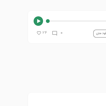
0
24
ود متن