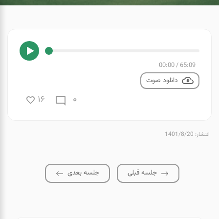
00:00
/
65:09
دانلود صوت
0
16
انتشار: 1401/8/20
جلسه قبلی
جلسه بعدی