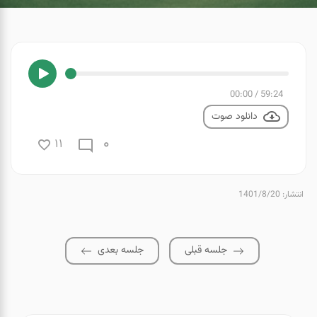
00:00
/
59:24
دانلود صوت
0
11
انتشار: 1401/8/20
جلسه قبلی
جلسه بعدی