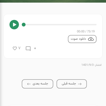
00:00
/
73:19
دانلود صوت
0
7
انتشار: 1401/9/3
جلسه قبلی
جلسه بعدی