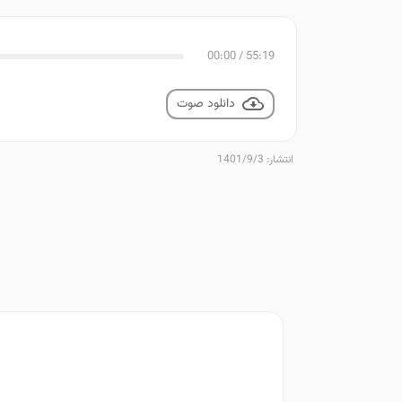
00:00
/
55:19
دانلود صوت
انتشار: 1401/9/3