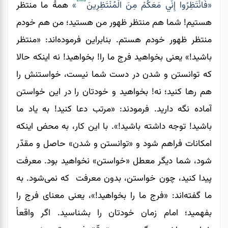
«فَانْتَظِرُوا إِنِّي مَعَكُمْ مِنَ الْمُنْتَظِرِينَ
»
همۀ ما منتظر
هستیم! شما هم منتظر ظهور من هستید؛ من هم خودم
منتظر ظهور خودم هستم. بنابراین فرموده‌اند: «منتظر
باشید!» یعنی بخواهید فرج ما را! بخواهید! نه اینکه حالا
که توانستن و شدن در دست شما نیست، خواستنش را
هم رها کنید؛ نه! بخواهید و خودتان را در این خواستن
آماده نگه دارید. فرمودند: «مرتب دعا کنید! به یاد ما
باشید! توجه داشته باشید!». با این کار، به محض اینکه
امکانات فراهم شود و «توانستن و شدن» حاصل و مقدّر
شود، شما دیگر معطل «خواستن» نخواهید بود. معرفت
پیدا کنید، چون خواستن، بدون معرفت که نمی‌‌‌‌‌‌شود. به
ما گفته‌اند: «فرج ما را بخواهید!»، یعنی معنای فرج را
بفهمید؛ امام زمان خودتان را بشناسید. اگر واقعاً