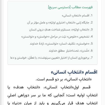
فهرست مطالب [دسترسی سریع]
اقسام «انتخابِ انسانی»
جایگاه رُتبی «انتخابِ اختیاری اولیّه» و عامل مؤثر بر آن
«انتخابِ اولیّه»، مستلزم شناخت هدفِ درونی انسان
تشخیص «خلوص» نیّت در مراحل «خواستن» و «توانستن»
«خواستن»، تکلیف انسان؛ «توانستن»، ارادۀ خداوند
«شُدن»، تحت‌اختیارِ مطلقِ خداوند
برخورداری انسان از اختیارِ «تعیین سرنوشت»، با تعقّل، خواستن و دعا
اقسام «انتخابِ انسانی»
«انتخابِ انسانی»، بر دو قسم است.
قسم اول«انتخابِ انسانی»، «انتخابِ هدف» یا
انتخابِ اولیه است؛ آنجایی که ما بر سر دوراهی اصلیِ
انتخابِ هدف قرار می‌گیریم و باید از میان «دنیا» یا