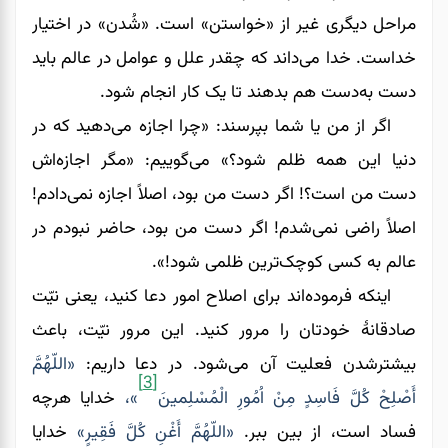
مراحل دیگری غیر از «خواستن» است. «شُدن» در اختیار
خداست. خدا می‌داند که چقدر علل و عوامل در عالم باید
دست به‌دست هم بدهند تا یک کار انجام شود.
اگر از من یا شما بپرسند: «چرا اجازه می‌‌‌‌‌‌دهید که در
دنیا این همه ظلم شود؟» می‌‌‌‌‌‌گوییم: «مگر اجازه‌اش
دست من است؟! اگر دست من بود، اصلاً اجازه نمی‌‌‌‌‌‌دادم!
اصلاً راضی نمی‌شدم! اگر دست من بود، حاضر نبودم در
عالم به کسی کوچک‌ترین ظلمی‌‌‌‌‌‌ شود!».
اینکه فرموده‌اند برای اصلاح امور دعا کنید، یعنی نیّت
صادقانۀ خودتان را مرور کنید. این مرور نیّت، باعث
بیشترشدن فعلیت آن می‌شود. در دعا داریم:
«اللّهُمَّ
[3]
أَصْلِحْ کُلَّ فَاسِدٍ مِنْ اُمُورِ الْمُسْلِمینَ
»،
خدایا هرچه
فساد است، از بین ببر.
«اللّهُمَّ أَغْنِ کُلَّ فَقِیرٍ»
خدایا