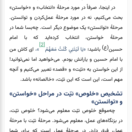
در اینجا، صرفاً در مورد مرحلۀ «انتخاب» و «خواستن»
بحث می‌کنیم، نه در مورد مرحلۀ عمل‌کردن و توانستن.
مرحلۀ «توانستن» یک موضوع دیگر است. چه‌بسا شما در
مرحلۀ خواستن، انتخاب کرد‌ه‌اید که با امام
[2]
(ع)
حسین
باشید؛
«يَا لَيْتَنِي كُنْتُ مَعَهُمْ
»،
ای کاش من
با امام حسین و یارانش بودم. می‌خواهید اما نمی‌توانید!
از این خواستن به «نیّت» و «قصد» تعبیر می‌‌‌‌‌‌کنیم و آنچه
مهم است، این است که این نیّت، «خالصانه» باشد.
تشخیص «خلوص» نیّت در مراحل «خواستن»
و «توانستن»
چه‌موقع خلوص نیّت معلوم می‌‌‌‌‌‌شود؟ خلوص نیّت،
در بزنگاه‌های عمل، معلوم می‌شود. مرحلۀ نیّت با مرحلۀ
عمل، فرق دارد. در مرحلۀ عمل است که برای شما