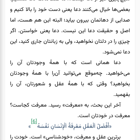
بعضی‌ها خیال می‌کنند دعا یعنی دست خود را بالا کنیم و
صدایی از دهانمان بیرون بیاید؛ البته این هم هست، اما
اصل و حقیقت دعا این نیست. دعا یعنی خواستن. اگر
چیزی را در دلتان نخواهید، ولی به زبانتان جاری کنید، این
دعا نمی‌‌‌‌‌‌شود.
دعا همانی است که با همۀ وجودتان آن ‌را
می‌خواهید. چه‌موقع می‌توانید آن‌را با همۀ وجودتان
بخواهید؟ وقتی که با همۀ عقل و شعورتان، آن را
بفهمید.
آخر این بحث، به «معرفت» رسید. معرفت کجاست؟
معرفت در خودتان است.
[6]
«أَفْضَلُ اَلْعَقْلِ مَعْرِفَةُ اَلْإِنْسَانِ نَفْسَهُ
»
برترین عقل و معرفت، «خودشناسی» است. خودت را