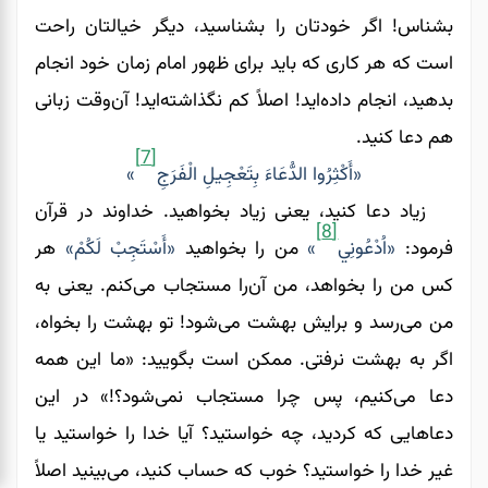
بشناس! اگر خودتان را بشناسید، دیگر خیالتان راحت
است که هر کاری که باید برای ظهور امام زمان خود انجام
بدهید، انجام داده‌اید! اصلاً کم نگذاشته‌اید! آن‌وقت زبانی
هم دعا کنید.
[7]
«أَكْثِرُوا الدُّعَاءَ بِتَعْجِيلِ الْفَرَجِ
»
زیاد دعا کنید، یعنی زیاد بخواهید. خداوند در قرآن
[8]
فرمود:
«اُدْعُونِي
»
من را بخواهید
«أَسْتَجِبْ لَكُمْ»
هر
کس من را بخواهد، من آن‌را مستجاب می‌کنم. یعنی به
من می‌رسد و برایش بهشت می‌‌‌‌‌‌شود! تو بهشت را بخواه،
اگر به بهشت نرفتی. ممکن است بگویید: «ما این همه
دعا می‌‌‌‌‌‌کنیم، پس چرا مستجاب نمی‌شود؟!» در این
دعاهایی که کردید، چه خواستید؟ آیا خدا را خواستید یا
غیر خدا را خواستید؟ خوب که حساب کنید، می‌بینید اصلاً