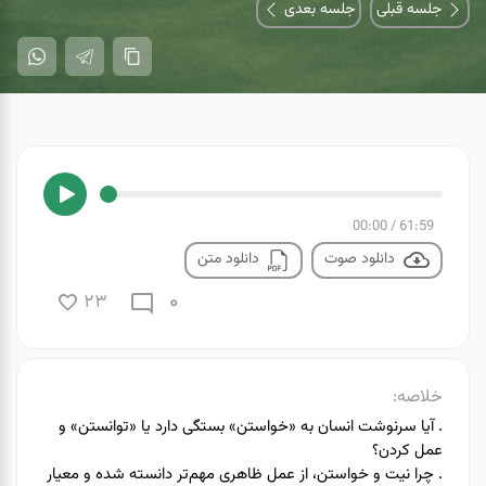
جلسه قبلی
جلسه بعدی
00:00
/
61:59
دانلود صوت
دانلود متن
0
23
خلاصه:
. آیا سرنوشت انسان به «خواستن» بستگی دارد یا «توانستن» و
عمل کردن؟
. چرا نیت و خواستن، از عمل ظاهری مهم‌تر دانسته شده و معیار