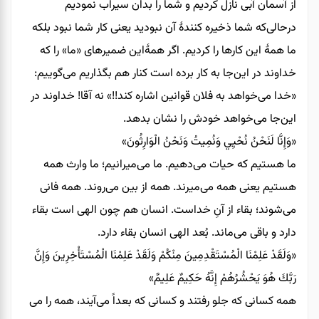
از آسمان آبی نازل کردیم و شما را بدان سیراب نمودیم
درحالی‌که شما ذخیره کنندۀ آن نبودید یعنی کار شما نبود بلکه
ما همۀ این کارها را کردیم. اگر همۀاین ضمیرهای «ما» را که
خداوند در این‌جا به‌ کار برده است کنار هم بگذاریم می‌گوییم:
«خدا می‌خواهد به فلان قوانین اشاره کند!!» نه آقا! خداوند در
این‌جا می‌خواهد خودش را نشان بدهد.
«وَإِنَّا لَنَحْنُ نُحْيِي وَنُمِيتُ وَنَحْنُ الْوَارِثُونَ»
ما هستیم که حیات می‌دهیم. ما می‌میرانیم؛ ما وارث همه
هستیم یعنی همه می‌میرند. همه از بین می‌روند. همه فانی
می‌شوند؛ بقاء از آنِ خداست. انسان هم چون الهی است بقاء
دارد و باقی می‌ماند. بُعد الهی انسان بقاء دارد.
«وَلَقَدْ عَلِمْنَا الْمُسْتَقْدِمِينَ مِنْكُمْ وَلَقَدْ عَلِمْنَا الْمُسْتَأْخِرِينَ وَإِنَّ
رَبَّكَ هُوَ يَحْشُرُهُمْ إِنَّهُ حَكِيمٌ عَلِيمٌ»
همه کسانی که جلو رفتند و کسانی که بعداً می‌آیند، همه را می