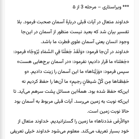
*** ویراستاری – مرحله 3 از ۵
خداوند متعال در آیات قبلی دربارۀ آسمان صحبت فرمود. بلا
تفسیر بیان شد که بعید نیست منظور از آسمان در این‌جا
وجود انسان یعنی آسمان علوی فطرت ما باشد.
خداوند در آن‌جا فرمود: «وَلَقَدْ جَعَلْنَا فِي السَّمَاءِ بُرُوجًا» فرمود:
«جَعَلنا» ما قرار دادیم؛ نفرمود: «در آسمان برج‌هایی هست»
سپس فرمود: «وَزَیَّناها» ما این آسمان را زینت دادیم. «و
حَفِظناها مِن کُلِّ شیطانٍ رجیمٍ» ما آن‌ها را حفظ کردیم نه
این‌که حفظ شده بود. همۀاین مسائل پشت سرهم می‌آید. تا
این‌که نوبت به زمین می‌رسد. آیات قبلی مربوط به آسمان بود
حالا نوبت زمین است.
«والأرضَ مَدَدناها» ما زمین را گسترانیدیم. خداوند متعال از
خود بسیار تعریف می‌کند. معلوم می‌شود خداوند خیلی تعریفی