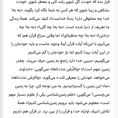
قرار بده که خودت گل شوی رشد کنی و معطر شوی. خودت
بشکفی و زیبا شوی که هر کس به شما نگاه کرد بگوید: «به به!
خدا چه مخلوقی دارد! بندۀ خداست!» کیف می‌کند. همۀ زندگی
ما تعریف از دنیا شده است. «به به! چه گلی!» «به به! چه
درختی!» «به به! چه منظره‌ای!» اما وقتی سراغ قرآن هم که
می‌آییم با این‌که آیات قرآن آینۀ وجود ماست و باید خودمان را
در این آیات پیدا کنیم اما باز خودمان را گم می‌کنیم.
می‌گوییم: «ببین خدا دارد راجع‌ به زمین حرف می‌زند. چقدر
زمین مهم است!» «وَالأَرضَ مَدَدناها» نمی‌گویی: «خداوند
می‌خواهد خودش را معرفی کند.» می‌گوید: «وَالارضَ مَدَدناها»
«ما» این زمین را گسترانیدیم. به من توجه کن. چرا به زمین
می‌چسبی؟ می‌گویی: «علم زمین‌شناسی یکی از علوم بسیار مهم
است؛ معلوم می‌شود باید برویم زمین‌شناسی کنیم!» همۀ
تلاش انبیاء، اولیاء خدا و قرآن را از بین برد. در قرآن هم داریم