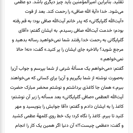
تقلید. بنابراین امیرالمؤمنین باید چیز دیگری باشد. دو عظمی
می‌شود. خدا «آیة الله صافی» را رحمت کند. بعد از فوت
«آیت‌الله گلپایگانی» که پدر خانم آیت‌الله صافی بود؛ به قم رفته
بودم؛ خدمت آیت‌الله صافی رسیدم. به ایشان گفتم: «آقای
گلپایگانی به رحمت خدا رفتند شما نمی‌خواهید رساله بدهید و
مرجع شوید؟ بالاخره جای ایشان را پر کنید.» گفت: «نه! حالا
نمی‌خواهم.»
گفتم: «می‌خواهم یک مسألۀ شرعی از شما بپرسم و جواب آن‌را
به‌صورت نوشته از شما بگیریم و آن‌را برای کسانی که می‌خواهند
ببرم.» همان‌ جا کاغذی برداشتم و نوشتم محضر مبارک حضرت
آیت‌الله العظمی «صافی گلپایگانی» بعد مسأله را زیر آن نوشتم؛
کاغذ را به ایشان دادم و گفتم: «آقا جوابش را بنویسید و مهر
کنید تا ببرم. کاغذ را نگاه کرد؛ یک خط روی کلمهۀ عظمی کشید
و گفت: «عظمی چیست؟!» آن دنیا اگر همین یک کار را انجام