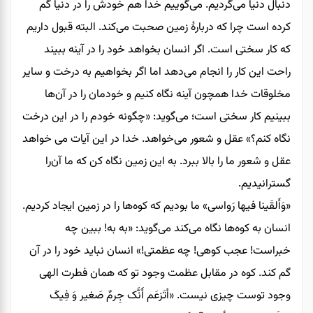
دنبال دنیا می‌گردیم. می‌گوییم خدا هم خودش را در دنیا گم
کرده است چرا که دربارۀ زمین صحبت می‌کند. البته قبول داریم
که کار سختی است. اگر انسان بخواهد خود را در آینه ببیند
راحت این کار را انجام می‌دهد اما اگر بخواهیم به درخت و سایر
مخلوقات خدا همچون آینه نگاه کنیم و خودمان را در آن‌ها
ببینیم کار سختی است؛ می‌گوید: «چگونه خودم را در این درخت
نگاه کنم؟» عقل و شعور می‌خواهد. خدا در این آیات می خواهد
عقل و شعور ما را بالا ببرد. به این زمین نگاه کن که ما آن‌را
گسترانیدیم.
«وَأَلقَینا فیها رَواسی» ما بودیم که کوه‌ها را در زمین ایجاد کردیم.
انسان به کوه‌ها نگاه می‌کند می‌گوید: «به به! ببین چه
خبراست! عجب کوهی! چه عظمتی!» انسان نباید خود را در آن
گم کند. کوه در مقابل عظمت وجود تو که همان فطرت الهی
وجود توست چیزی نیست. «أتَزعَم أَنَّک جِرمٌ صَغیر وَ فِیکَ