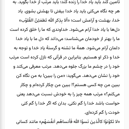
تأمین کند باید یاد خدا را زنده کند؛ باید مرتب از خدا بگوید. به
هر چه نگاه می‌کنی باید یاد خدا بیفتی تا بهشتی بشوی. یاد
خدا، بهشت و آرامش است؛ «ألا بِذِکرِ الله تَطمَئِنُ القُلوُب»
دل‌ها با یاد خدا آرام می‌شود. خداوندی که ما را خلق کرده است
ما را بهتر از خودمان می‌شناسد؛ می‌داند که دل ما با یاد خدا
دلمان آرام می‌شود. همۀ ما تشنه و گرسنۀ یاد خدا و توجه به
خدا و ذکر او هستیم. بنابراین در قرآنی که نازل کرده است مرتب
خود را در چشم ما بزرگ جلوه می‌دهد. مرتب معرفی می‌کند و
خود را نشان می‌دهد. می‌گوید: «من را ببین! به من نگاه کن
ببین من چه کسی هستم؟! ببین من چکار کرده‌ام و چکار
می‌کنم؟» مرتب همه‌ چیز را به خودش نسبت می‌دهد یعنی
حواست باشد خدا را گم نکنی. بدان که اگر خدا را گم کنی
خودت را گم کرده‌ای.
«لا تَکوُنوُا کالَّذینَ نَسوُا الله فَأنساهُم اَنفُسَهُم» مانند کسانی