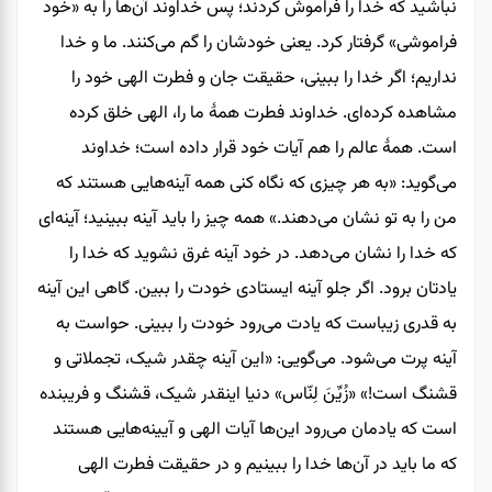
نباشید که خدا را فراموش کردند؛ پس خداوند آن‌ها را به «خود
فراموشی» گرفتار کرد. یعنی خودشان را گم می‌کنند. ما و خدا
نداریم؛ اگر خدا را ببینی، حقیقت جان و فطرت الهی خود را
مشاهده کرده‌ای. خداوند فطرت همۀ ما را، الهی خلق کرده
است.‌ همۀ عالم را هم آیات خود قرار داده است؛ خداوند
می‌گوید: «به هر چیزی که نگاه کنی همه آینه‌هایی هستند که
من را به تو نشان می‌دهند.» همه‌ چیز را باید آینه ببینید؛ آینه‌ای
که خدا را نشان می‌دهد. در خود آینه غرق نشوید که خدا را
یادتان برود. اگر جلو آینه ایستادی خودت را ببین. گاهی این آینه
به‌ قدری زیباست که یادت می‌رود خودت را ببینی. حواست به
آینه پرت می‌شود. می‌گویی: «این آینه چقدر شیک، تجملاتی و
قشنگ است!» «زُیِّنَ لِنّاس» دنیا اینقدر شیک، قشنگ و فریبنده
است که یادمان می‌رود این‌ها آیات الهی و آیینه‌هایی هستند
که ما باید در آن‌ها خدا را ببینیم و در حقیقت فطرت الهی