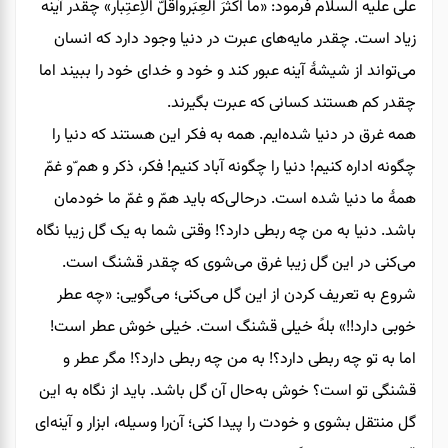
علی علیه السلام فرمود: «ما اَکثَرَ العِبَرواَقَلَّ الاِعتِبار» چقدر آینه
زیاد است. چقدر مایه‌های عبرت در دنیا وجود دارد که انسان
می‌تواند از شیشۀ آینه عبور کند و خود و خدای خود را ببیند اما
چقدر کم هستند کسانی که عبرت بگیرند.
همه غرق در دنیا شده‌ایم. همه به فکر این هستند که دنیا را
چگونه اداره کنیم! دنیا را چگونه آباد کنیم! فکر، ذکر و هم ‌ّو غمّ
همۀ ما دنیا شده است. درحالی‌که باید هم‌ّ و غمّ ما خودمان
باشد. دنیا به من چه ربطی دارد؟! وقتی شما به یک گل زیبا نگاه
می‌کنی در این گل زیبا غرق می‌شوی که چقدر قشنگ است.
شروع به تعریف کردن از این گل می‌کنی؛ می‌گویی: «چه عطر
خوبی دارد!!» بلهً خیلی قشنگ است. خیلی خوش عطر است!
اما به تو چه ربطی دارد؟! به من چه ربطی دارد؟! مگر عطر و
قشنگی تو است؟ خوش به‌حال آن گل باشد. باید از نگاه به این
گل منتقل بشوی و خودت را پیدا کنی؛ آن‌را وسیله، ابزار و آینه‌ای