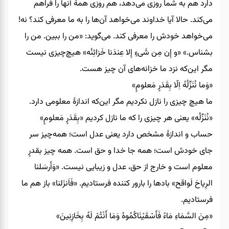
دارد هم به شما روزی می‌دهد، هم روزی همۀ آنها را فراهم
می‌کند. حالا آیا خداوند می‌خواهد آن‌ها را به ما معرفی کند؟ نه!
می‌خواهد خودش را معرفی کند. می‌گوید: «من را ببین. من را
بشناس.» «و إِن مِن شَیءٍ إِلا عِندَنا خَزائِنُه» هیچ‌چیزی نیست
مگر این‌که نزد ما خزانه‌های آن چیز هست.
«وَما نُنَزِّلُهُ اِلّا بِقَدَرٍ مَعلومٍ»
ما هیچ‌ چیزی را نازل نکردیم مگر این‌که اندازۀ معلومی دارد.
«نُنَزِّلُه» یعنی هر چیزی را که ما نازل کردیم «بِقَدَرٍ مَعلومٍ»
حساب و اندازۀ مشخص دارد یعنی عدل است؛ همه‌چیز سر
جای خودش است؛ همه جا خدا و حق است. همه چیز بقدرٍ
معلوم است و خارج از حق، عدل و زیبایی نیست. «وَأَرسَلنا
الرِیاحَ لَواقح» بادها را بارور کننده فرستادیم. «فَاَنزَلنا» باز هم ما
فرستادیم.
«مِنَ السَّمَاءِ مَاءً فَأَسْقَيْنَاكُمُوهُ وَمَا أَنْتُمْ لَهُ بِخَازِنِينَ»