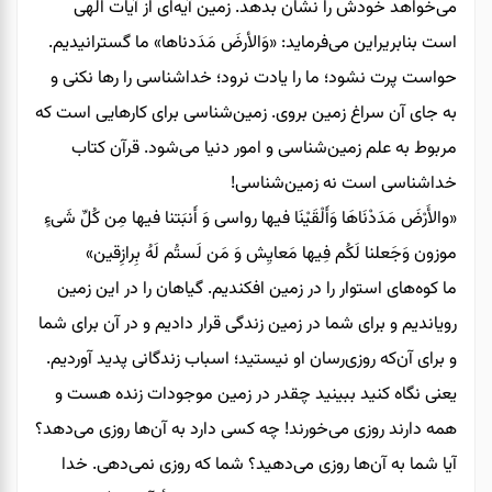
می‌خواهد خودش را نشان بدهد. زمین آیه‌ای از آیات الهی
است بنابریراین می‌فرماید: «وَالأرضَ مَدَدناها» ما گسترانیدیم.
حواست پرت نشود؛ ما را یادت نرود؛ خداشناسی را رها نکنی و
به جای آن سراغ زمین بروی. زمین‌شناسی برای کارهایی است که
مربوط به علم زمین‌شناسی و امور دنیا می‌شود. قرآن کتاب
خداشناسی است نه زمین‌شناسی!
«والأَرْضَ مَدَدْنَاهَا وَأَلْقَيْنَا فیها رواسی وَ أَنبَتنا فیها مِن کُلِّ شَیءٍ
موزون وَجَعلنا لَکُم فِیها مَعایِش وَ مَن لَستُم لَهُ بِرازِقین»
ما کوه‌های استوار را در زمین افکندیم. گیاهان را در این زمین
رویاندیم و برای شما در زمین زندگی قرار دادیم و در آن برای شما
و برای آن‌که روزی‌رسان او نیستید؛ اسباب زندگانی پدید آوردیم.
یعنی نگاه کنید ببینید چقدر در زمین موجودات زنده هست و
همه دارند روزی می‌خورند! چه کسی دارد به آن‌ها روزی می‌دهد؟
آیا شما به آن‌ها روزی می‌دهید؟ شما که روزی نمی‌دهی. خدا