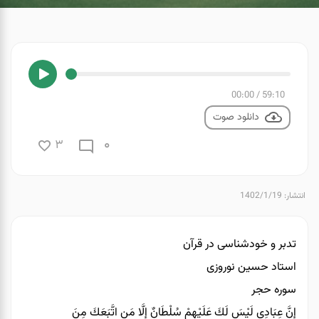
00:00
/
59:10
دانلود صوت
0
3
انتشار: 1402/1/19
تدبر و خودشناسی در قرآن
استاد حسین نوروزی
سوره حجر
إِنَّ عِبَادِي لَيْسَ لَكَ عَلَيْهِمْ سُلْطَانٌ إِلَّا مَنِ اتَّبَعَكَ مِنَ