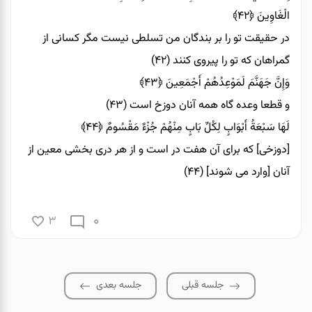
الْغَاوِينَ
﴿۴۲﴾
در حقيقت تو را بر بندگان من تسلطى نيست مگر كسانى از
گمراهان كه تو را پيروى كنند (۴۲)
وَإِنَّ جَهَنَّمَ لَمَوْعِدُهُمْ أَجْمَعِينَ
﴿۴۳﴾
و قطعا وعده‏ گاه همه آنان دوزخ است (۴۳)
لَهَا سَبْعَةُ أَبْوَابٍ لِكُلِّ بَابٍ مِنْهُمْ جُزْءٌ مَقْسُومٌ
﴿۴۴﴾
[دوزخى] كه براى آن هفت در است و از هر درى بخشى معين از
آنان [وارد مى ‏شوند] (۴۴)
0
3
جلسه قبلی
جلسه بعدی