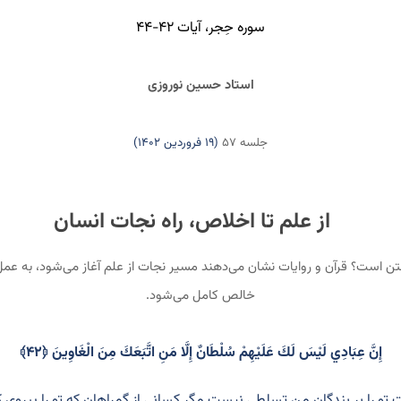
سوره حِجر، آیات ۴۲-۴۴
استاد حسین نوروزی
جلسه ۵۷
(۱۹ فروردین ۱۴۰۲)
از علم تا اخلاص، راه نجات انسان
ن است؟ قرآن و روایات نشان می‌دهند مسیر نجات از علم آغاز می‌شود، به عمل
خالص کامل می‌شود.
إِنَّ عِبَادِي لَيْسَ لَكَ عَلَيْهِمْ سُلْطَانٌ إِلَّا مَنِ اتَّبَعَكَ مِنَ الْغَاوِينَ ﴿۴۲﴾
تو را بر بندگان من تسلطى نيست مگر كسانى از گمراهان كه تو را پيروى كنند