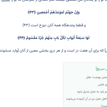
وَإِنَّ جَهَنَّمَ لَمَوْعِدُهُمْ أَجْمَعِينَ ﴿۴۳﴾
و قطعا وعده‏گاه همه آنان دوزخ است (۴۳)
لَهَا سَبْعَةُ أَبْوَابٍ لِكُلِّ بَابٍ مِنْهُمْ جُزْءٌ مَقْسُومٌ ﴿۴۴﴾
] كه براى آن هفت در است و از هر درى بخشى معين از آنان [وارد مى‏شوند] (۴
 سریع]
مطمئن بهشت؛ عقل
ی علمی
م باید به عمل تبدیل شود
هل عمل نیز در آن آزموده می‌شوند
است!