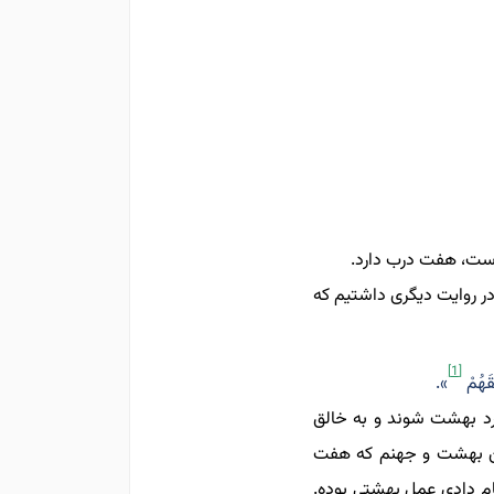
ست
،
هفت درب دارد
.
روایت دیگری داشتیم که
[1]
ِقَهُمْ
».
د بهشت شوند و به خالق
ین بهشت و جهنم که هفت
م دادی عمل بهشتی بوده.