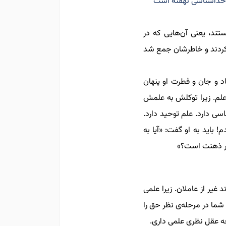
ن خداشناسی نهفته است
تند،
یعنی
آن‌هایی که در
کردند و خاطرشان جمع شد
د و جان و فطرت او پنهان
لم. زیرا توکلش به علمش
 دارد. علم توحید دارد.
 باید به او گفت: «آیا به
ر ذهنت است؟
»
د
غیر از
عاملان. زیرا علمی
ر شما در مرحله‌ی نظر حق را
ه عقل نظری علمی داری
.