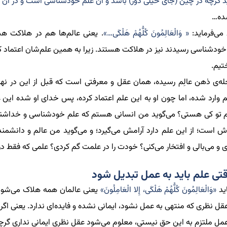
رید گرچه در چین (جای خیلی دور) باشد و آن علم خودشناسی است و در آ
ده
…
می
فرماید:
« وَالْعَالِمُونَ كُلُّهُمْ هَلْكَى…»
.
یعنی
عالم
ها هم در هلاکت هس
خودشناسی رسیدند نیز در هلاکت هستند. زیرا به همین علم
شان اعتماد 
ختیم
.
له
ی ذهن عال
م رسیده، همان عقل و معرفتی است که قبل از این در نها
وارد شده
،
اما چون او به این علم اعتماد کرده
،
پس خدای او شده این ع
یم تو کی هستی؟ می
گوید من انسانی هستم که علم خودشناسی و خداشناسی
وش است؛
از
این علم دارد آرامش می
گیرد؛ و می
گوید من عالم و دانشمندم!
ی و می
بالی و افتخار می
کنی؟ خودت را در
علمت
گم کردی؟
علمی
که فقط د
قتی علم باید به عمل تبدیل شود
ید
«
وَالْعَالِمُونَ
كُلُّهُمْ هَلْكَى، إِلا الْعَامِلُونَ»
یعنی عالمان همه هلاک می‌شون
عقل نظری که منتهی به
عمل
نشود، ایمانی نشده و فایده
ای ندارد. یعنی اگ
مل ملتزم به این حق نیستی،
معلوم می‌شود عقل نظری ایمانی نداری گرچ