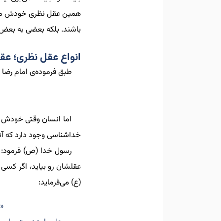
همین عقل نظری خودش مرا
باشند. بلکه بعضی به
بعض
انواع عقل نظری؛ عق
طبق فرموده
ی امام رضا (
اما انسا
ن
وقتی خودش را
خداشناسی وجود دارد که آنه
رسول خدا (ص) فرمود:
عقلشان رو بیاید
، اگر کسی 
(ع) می‌فرماید:
«ا