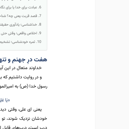
عبادت برای خدا یا برای نگا
قصد قربت یعنی چه؟ شنا
خداشناسی؛ یادآوری حقیقت
اخلاص واقعی؛ وقتی حتی خ
ثمره خودشناسی؛ تشخیص 
هفت درِ جهنم و تنه
خداوند متعال در این آی
و در روایت داشتیم که
ب
رسول خدا (ص) به امیرالموم
«يَا عَلِي
یعنی ای علی، وقتی دید
خودشان نزدیک شوند
،
تو ا
درب است، درب
های قابل ا