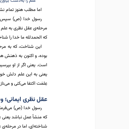
علم را به‌دست بیاو
اما مطلب هنوز تمام نش
رسول خدا (ص) سپس 
مرحله
ی عقل نظری به علم 
که الحمدلله ما خدا را شنا
این شناخت، که به مرح
بوده، و اکنون به ذهن
ش هم
است. یعنی اگر از او بپرس
یعنی به این علم دلش خ
عِلمَت
اکتفا می
کنی و می
ناز
عقل نظری ایمانی؛ و
رسول خدا (ص) می
فرما
که منشأ عمل نباشد
یعنی 
شناخته‌ای، اما در مرحله
ی ع