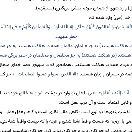
) وارد شوی از همه
ی مردم پیشی می
گیری (
تسبقهم
).
 خدا (ص) وارد شده که:
الْعَالِمُونَ،
وَالْعَالِمُونَ كُلُّهُمْ هَلْكَى إِلا الْعَامِلُونَ،
وَالْعَامِلُونَ كُلُّهُمْ غَرْقَى إِلا الْ
خَطَرٍ عَظِيمٍ».
ر هلاکت هستند) به جز عالمان، عالمان همه در هلاکت هستند به جز عمل‌
هستند (در هلاکت هستند) به جز مخلصان و مخلصان در خطر بزرگی هست
مردم همه در هلاکت هستند..
.، همانطور که در سوره‌‌ی عصر خدای متعال 
همه در خسران و زیان هستند
«الا الذین آمنوا و عملوا الصالحات…»
جز کسان
 أَنْتَ إِلَيْهِ بِالْعَقْلِ»
. یعنی یا علی تو وارد در بهشت شو و به خالق خودت با
ابل اعتماد است و آن درب عقل است.
 تقسیم
بندی‌ها دو نوع است: گاهی عقل نظری است و گاهی عقل عملی. وق
ی با آن
چه که هست واقعاً آشنا شدی و آنچه را که نیست واقعاً شناختی
،
نی می
فهمی که چه کاری باید و چه کاری
نباید
کرد. چه کاری شایسته است و 