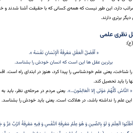
تب دارد
،
این طور نیست که همه
ی کسانی که با حقیقت آشنا شدند و خدا
دیگر برتری دارند.
ل نظری علمی
ع):
« أَفْضَلُ اَلْعَقْلِ مَعْرِفَةُ اَلْإِنْسَانِ نَفْسَهُ ».
برترین عقل ها این است که انسان خودش را بشناسد.
 شناخت، یعنی علم خودشناسی را
پیدا کرد
، هنوز در ابتدای راه است. ا
ا را باید تحصیل کند.
« النَّاسُ كُلُّهُمْ مَوْتَى إِلا الْعَالِمُونَ…»
.
یعنی مردم در مرحله
ی نظر، باید
به 
این علم را نداشته باشد، در هلاکت است. یعنی باید خودش را بشناسد. چ
ُطْلُبُوا اَلْعِلْمَ وَ لَوْ بِالصِّينِ وَ هُوَ عِلْمُ مَعْرِفَةِ اَلنَّفْسِ وَ فِيهِ مَعْرِفَةُ اَلرَّبِّ عَزَّ وَ ج