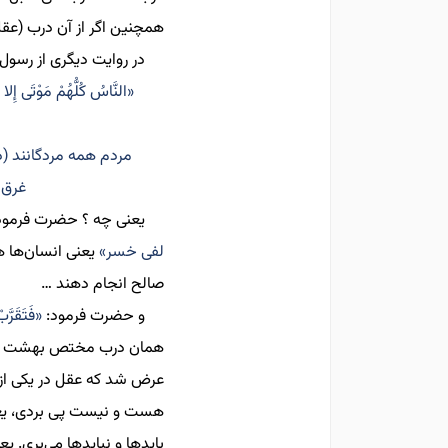
همچنین اگر از آن درب (عقل
در روایت دیگری از رسول
«النَّاسُ كُلُّهُمْ مَوْتَى إِلا 
مردم همه مردگانند (د
غرق 
یعنی چه ؟‌ حضرت فرمود
لفی خسر»
یعنی انسان‌ها 
صالح انجام دهند …
و حضرت فرمود:
«فَتَقَرَّبْ
همان درب مختص بهشت و ق
عرض شد که عقل در یکی از
هست و نیست پی بردی، یعن
بایدها و نبایدها می
بری. یع