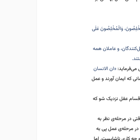
مُخْلِصُونَ،
وَالْمُخْلِصُونَ عَلَى
کنندگان، و عاملان همه
ند.
می‌‌فرماید:
«ان الانسان
ی که ایمان آورند و عمل
 اقسام عقل نزدیک شو که
تی در مرحله
ی نظر به
در مرحله
‌ی عمل پی به
چه کاری ناشایست. اما