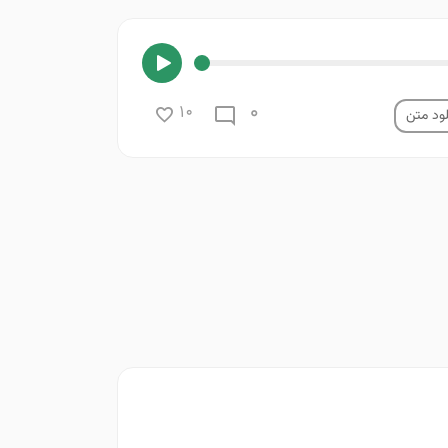
0
10
ود متن