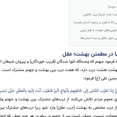
ه مردم؟
خت خدا، شرط نیت خالص
ی که از قبل در وجود انسان هست
وبی‌های خودت را هم نبینی
حق، باطل و نیت انسان‌ها
ا درِ مطمئن بهشت؛ عقل
ه فرمود
جهنم
که
وعده
گاه اغوا شدگان
(فریب خوردگان) و پیروان شیطان
ا
هشت هشت درب دارد
،
که
هفت درب بین بهشت و جهنم مشترک است. در 
نین علی (ع) فرمود:
ُّ إِذَا تَقَرَّبَ النَّاسُ إِلَى خَالِقِهِمْ بِأَنْوَاعِ الْبِرِّ فَتَقَرَّبْ أَنْتَ إِلَيْهِ بِالْعَقْلِ حَتَّى تَسْب
ی عموم مردم تلاش می‌کنند از درب
های مشترک بین بهشت و جهنم وار
ز درب مختص به بهشت (درب عقل) وارد شو
. زیرا درب‌های مشترک ب
عتمادی نیست. ممکن است سر از جهنم در بیاوری، هر چند عملی که انجا