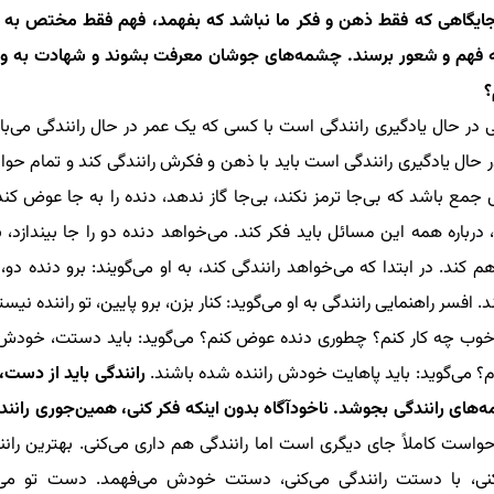
جایگاهی که فقط ذهن و فکر ما نباشد که بفهمد، فهم
فقط
مختص به فک
به فهم و شعور برسند. چشمه‌های جوشان معرفت
ب
شوند
و شهادت به وح
؟
ی در حال یادگیری رانندگی است با کسی که یک عمر در حال رانندگی می
در حال یادگیری رانندگی است باید با ذهن و فکرش رانندگی کند و تمام 
ع باشد که بی‌جا ترمز نکند، بی‌جا گاز ندهد‌، دنده را به‌ جا عوض ک
درباره همه این
مسائل
باید فکر کند. می‌خواهد دنده دو را جا بیندازد، 
م کند. در ابتدا
که می‌خواهد رانندگی کند، به او می‌گویند:
برو دنده دو
د. افسر راهنمایی رانندگی به او می‌گوید: کنار بزن، برو پایین، تو راننده نیستی.
خوب چه کار کنم؟ چطوری دنده عوض کنم؟ می‌گوید: باید دستت، خودش ر
م؟ می‌گوید: باید پاهایت خودش راننده شده باشند.
رانندگی باید از دست‌
‌های رانندگی بجوشد. ناخودآگاه بدون اینکه فکر کنی، همین‌جوری رانند
واست کاملاً جای دیگری است اما رانندگی هم داری می‌کنی. بهترین رانن
نی، با دستت رانندگی می‌کنی، دستت خودش می‌فهمد. دست تو می‌توان