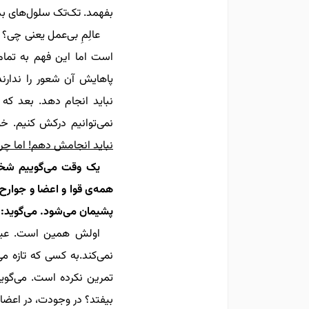
بفهمد.
تک‌تک سلول‌های بدن 
عال
مِ بی‌عمل یعنی چی؟ 
است اما این فهم به تمام
پاهایش آن شعور را ندارند
نباید
انجام
دهد
. بعد که
نمی‌توانیم درکش کنیم. 
نباید
انجامش دهم
! اما چر
یک وقت
می‌گوییم شخص
همه
‌ی
قوا و اعضا و جوارح
پشیمان می‌شود. می‌گوید: «ن
اولش همین است.
عی
نمی‌کند.
به
کسی که تازه می
تمرین نکرده است. می‌گوین
بیفتد؟ در وجودت، در اعضا