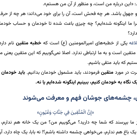
د: «این درباره من است، و منظور از آن من هستم».
و جهول باشد. هر چه فحش است، آن را برای خود می‌داند؛ هر چه از ح
را ما اینگونه شده‌ایم؟ چه چیزی باعث شده تا خودمان و حساب خودمان
دارد؟
اغه
یکی از خطبه‌های امیرالمومنین (ع) است که
خطبه متقین
نام دارد
ی متقین است و به ما ارتباطی ندارد. اصلا نمی‌گوییم که این متقین یعنی م
یم که باید متقی باشیم.
رت در مورد
متقین
فرمودند، باید مشمول خودمان بدانيم.
باید خودمان 
ک نگاه به خودمان کنیم، ببینیم اینگونه شده‌ایم یا نه.
، چشمه‌های جوشان فهم و معرفت می‌شوند
«إِنَّ الْمُتَّقِينَ فِي جَنَّاتٍ وَعُيُونٍ»
از ما بپرسند که شما چه دارید؟ می‌گوییم من؟ من یک خانه هم ندارم،
یک باغ هم ندارم، می‌خواهی چشمه داشته باشم؟! نه بابا، یک چاه دارد، آن