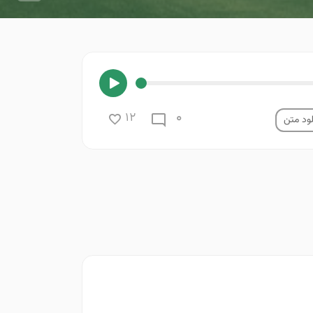
0
12
ود متن