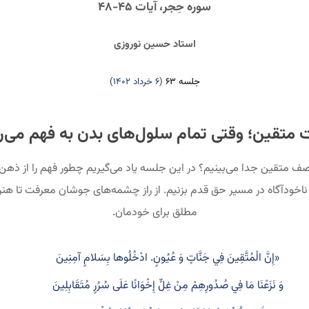
سوره حِجر، آیات ۴۵-۴۸
استاد حسین نوروزی
جلسه ۶۳
(۶ خرداد ۱۴۰۲)
متقین؛ وقتی تمام سلول‌های بدن به فهم می‌ر
ف متقین جدا می‌بینیم؟ در این جلسه یاد می‌گیریم چطور فهم را از ذهن 
، ناخودآگاه در مسیر حق قدم بزنیم. از راز چشمه‌های جوشان معرفت تا هنر
مطلق برای خودمان.
«إِنَّ الْمُتَّقِينَ فِي جَنَّاتٍ وَ عُيُونٍ. ادْخُلُوها بِسَلامٍ آمِنِينَ
وَ نَزَعْنَا مَا فِي صُدُورِهِمْ مِنْ غِلٍّ إِخْوَانًا عَلَى سُرُرٍ مُتَقَابِلِينَ