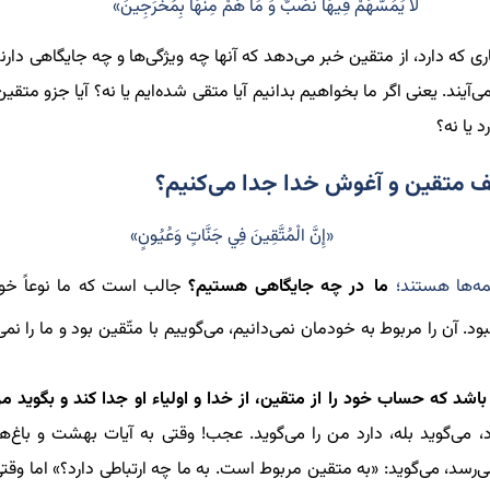
لَا يَمَسُّهُمْ فِيهَا نَصَبٌ وَ مَا هُمْ مِنْهَا بِمُخْرَجِينَ»
ری که دارد، از متقین خبر می‌دهد که آنها چه ویژگی‌ها و چه جایگاهی دارن
آیند. یعنی اگر ما بخواهیم بدانیم آیا متقی شده‌ایم یا نه؟ آیا جزو متقین
د یا نه؟
ف متقین و آغوش خدا جدا می‌کنیم؟
«إِنَّ الْمُتَّقِينَ فِي جَنَّاتٍ وَعُيُونٍ»
ه‌ها هستند؛
ما
در چه جایگاهی هستیم؟
جالب است که ما نوعاً خود
بود. آن را مربوط به خودمان نمی‌دانیم، می‌گوییم با متّقین بود و ما را ن
باشد که حساب خود را از متقین، از خدا و اولیاء او جدا کند و بگوید من
 می‌گوید بله، دارد من را می‌گوید. عجب! وقتی به آیات بهشت و باغ‌ه
ی‌رسد، می‌گوید: «به متقین مربوط است. به ما چه ارتباطی دارد؟» اما و