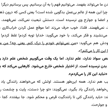
ما می‌تواند بفهمد‌. می‌توانیم فهم را به آن برسانیم. پس برسانیم دیگر!
چرا این‌ همه از عالم بی‌عمل بدگویی شده است؟
یعنی کسی که درون ذهن
 اعضا و جوارح وی نرسیده است. دستش تبعیت نمی‌کند‌، نمی‌فهمد، 
، نمی‌فهمند. فلذا، خوب حرف می‌زند اما موقع عمل کردن خراب‌کاری می‌
می‌نشیند و
فکر می‌کند،
با خود می‌گوید: خدایا توبه کردم! غلط کردم!
خودش هم
می‌گوید: «
من نمی‌توانم خودم را درک کنم. یعنی چه؟ من می
ا این کار را می‌کنم؟
».
 سواد ندارد، علم ندارد. اما یک وقت می‌گوییم شخص علم دارد و م
 بدن نرسیده است. از اختيار شخص خارج می‌شود. کارهایی می‌کند که بعد
باید این کار را می‌کردم»
.
ب هم ندارد. همه این‌طور هستند. اولش که می‌خواهند رانندگی یاد
‌خواهد رانندگی یاد بگیرد، نمی‌گویند: «تو چرا دستت، پایت و چشمت را
د: «باید رانندگی کنی تا رانندگیت قرص و محکم شود. جا بیفتد
».
کجا ج
 و جوارحت.