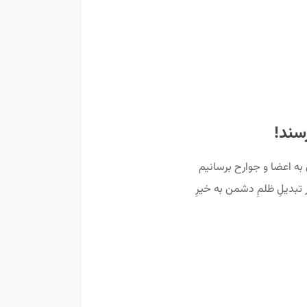
سند!
به اعضا و جوارح برسانیم
 تبدیلِ ظلمِ دشمن به خیرِ