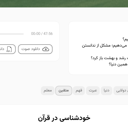
00:00
/
47:56
م؟
ش می‌دهیم؛ مشکل از ندانستن
دانلود صوت
دانل
رشد و بهشت باز کرد؟
همین دنیا؟
دولابی
دنیا
عبرت
فهم
متقین
معلم
خودشناسی در قرآن