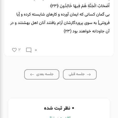
أَصْحَابُ الْجَنَّةِ هُمْ فِيهَا خَالِدُونَ
﴿۲۳﴾
بى‏ گمان كسانى كه ايمان آورده و كارهاى شايسته كرده و [با
فروتنى] به سوى پروردگارشان آرام يافتند آنان اهل بهشتند و در
آن جاودانه خواهند بود (۲۳)
0
2
جلسه قبلی
جلسه بعدی
0
نظر ثبت شده