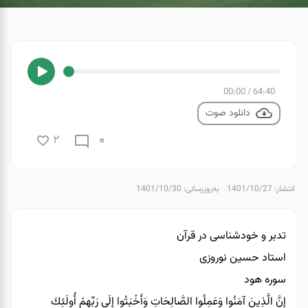
00:00
/
64:40
دانلود صوت
0
2
انتشار: 1401/10/27
به‌روزرسانی: 1401/10/30
تدبر و خودشناسی در قرآن
استاد حسین نوروزی
سوره هود
إِنَّ الَّذِينَ آمَنُوا وَعَمِلُوا الصَّالِحَاتِ وَأَخْبَتُوا إِلَى رَبِّهِمْ أُولَئِكَ