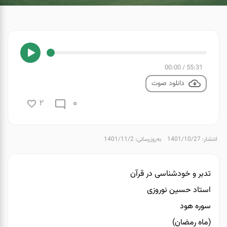
00:00
/
55:31
دانلود صوت
0
2
انتشار: 1401/10/27
به‌روزرسانی: 1401/11/2
تدبر و خودشناسی در قرآن
استاد حسین نوروزی
سوره هود
(ماه رمضان)