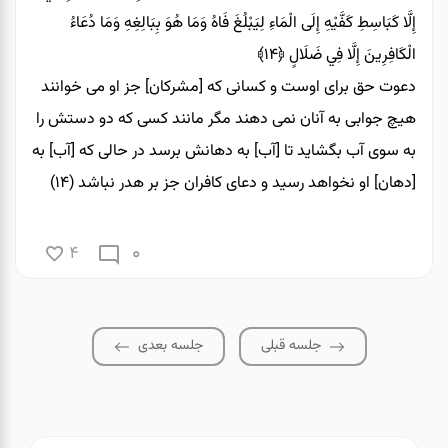
إِلَّا كَبَاسِطِ كَفَّيْهِ إِلَى الْمَاءِ لِيَبْلُغَ فَاهُ وَمَا هُوَ بِبَالِغِهِ وَمَا دُعَاءُ
الْكَافِرِينَ إِلَّا فِي ضَلَالٍ
﴿۱۴﴾
دعوت حق براى اوست و كسانى كه [مشركان] جز او مى‏ خوانند
هيچ جوابى به آنان نمى‏ دهند مگر مانند كسى كه دو دستش را
به سوى آب بگشايد تا [آب] به دهانش برسد در حالى كه [آب] به
[دهان] او نخواهد رسيد و دعاى كافران جز بر هدر نباشد (۱۴)
0
4
جلسه قبلی
جلسه بعدی