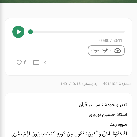
00:00
/
50:11
دانلود صوت
0
4
انتشار: 1401/10/13
به‌روزرسانی: 1401/10/15
تدبر و خودشناسی در قرآن
استاد حسین نوروزی
سوره رعد
لَهُ دَعْوَةُ الْحَقِّ وَالَّذِينَ يَدْعُونَ مِنْ دُونِهِ لَا يَسْتَجِيبُونَ لَهُمْ بِشَيْءٍ