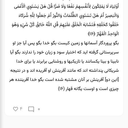
أَوْلِيَاءَ لَا يَمْلِكُونَ لِأَنْفُسِهِمْ نَفْعًا وَلَا ضَرًّا قُلْ هَلْ يَسْتَوِي الْأَعْمَى
وَالْبَصِيرُ أَمْ هَلْ تَسْتَوِي الظُّلُمَاتُ وَالنُّورُ أَمْ جَعَلُوا لِلَّهِ شُرَكَاءَ
خَلَقُوا كَخَلْقِهِ فَتَشَابَهَ الْخَلْقُ عَلَيْهِمْ قُلِ اللَّهُ خَالِقُ كُلِّ شَيْءٍ وَهُوَ
الْوَاحِدُ الْقَهَّارُ
﴿۱۶﴾
بگو پروردگار آسمانها و زمين كيست بگو خدا بگو پس آيا جز او
سرپرستانى گرفته ايد كه اختيار سود و زيان خود را ندارند بگو آيا
نابينا و بينا يكسانند يا تاريكيها و روشنايى برابرند يا براى خدا
شريكانى پنداشته‏ اند كه مانند آفرينش او آفريده‏ اند و در نتيجه
[اين دو] آفرينش بر آنان مشتبه شده است بگو خدا آفريننده هر
چيزى است و اوست‏ يگانه قهار (۱۶)
0
4