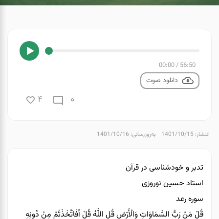
00:00
/
56:50
دانلود صوت
0
4
انتشار: 1401/10/15
به‌روزرسانی: 1401/10/16
تدبر و خودشناسی در قرآن
استاد حسین نوروزی
سوره رعد
قُلْ مَنْ رَبُّ السَّمَاوَاتِ وَالْأَرْضِ قُلِ اللَّهُ قُلْ أَفَاتَّخَذْتُمْ مِنْ دُونِهِ