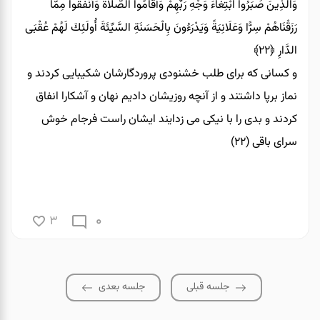
وَالَّذِينَ صَبَرُوا ابْتِغَاءَ وَجْهِ رَبِّهِمْ وَأَقَامُوا الصَّلَاةَ وَأَنْفَقُوا مِمَّا
رَزَقْنَاهُمْ سِرًّا وَعَلَانِيَةً وَيَدْرَءُونَ بِالْحَسَنَةِ السَّيِّئَةَ أُولَئِكَ لَهُمْ عُقْبَى
الدَّارِ
﴿۲۲﴾
و كسانى كه براى طلب خشنودى پروردگارشان شكيبايى كردند و
نماز برپا داشتند و از آنچه روزيشان داديم نهان و آشكارا انفاق
كردند و بدى را با نيكى مى‏ زدايند ايشان راست فرجام خوش
سراى باقى (۲۲)
0
3
جلسه قبلی
جلسه بعدی