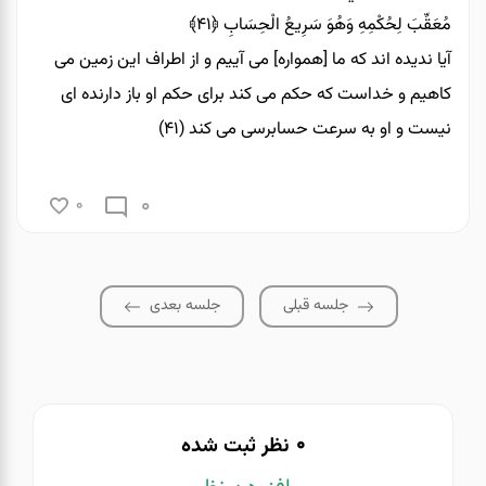
مُعَقِّبَ لِحُكْمِهِ وَهُوَ سَرِيعُ الْحِسَابِ
﴿۴۱﴾
آيا نديده‏ اند كه ما [همواره] مى ‏آييم و از اطراف اين زمين مى
‏كاهيم و خداست كه حكم مى ‏كند براى حكم او باز دارنده‏ اى
نيست و او به سرعت‏ حسابرسى مى ‏كند (۴۱)
0
0
جلسه قبلی
جلسه بعدی
0
نظر ثبت شده