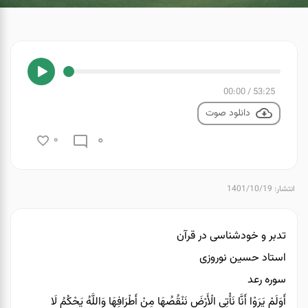
00:00
/
53:25
دانلود صوت
0
0
انتشار: 1401/10/19
تدبر و خودشناسی در قرآن
استاد حسین نوروزی
سوره رعد
أَوَلَمْ يَرَوْا أَنَّا نَأْتِي الْأَرْضَ نَنْقُصُهَا مِنْ أَطْرَافِهَا وَاللَّهُ يَحْكُمُ لَا