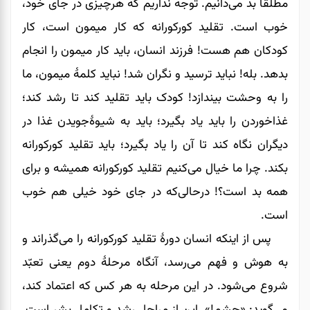
مطلقاً بد می‌دانیم. توجه نداریم که هرچیزی در جای خود،
خوب است. تقلید کورکورانه که کار میمون است، کار
کودکان هم هست! فرزند انسان، باید کار میمون را انجام
بدهد. بله! نباید ترسید و نگران شد! نباید کلمۀ میمون، ما
را به وحشت بیندازد! کودک باید تقلید کند تا رشد کند؛
غذاخوردن را باید یاد بگیرد؛ باید به شیوۀجویدن غذا در
دیگران نگاه کند تا آن را یاد بگیرد؛ باید تقلید کورکورانه
بکند. چرا ما خیال می‌کنیم تقلید کورکورانه همیشه و برای
همه بد است؟! درحالی‌که در جای خود خیلی هم خوب
است.
پس از اینکه انسان دورۀ تقلید کورکورانه را می‌گذراند و
به هوش و فهم می‌رسد، آنگاه مرحلۀ دوم یعنی تعبّد
شروع می‌شود. در این مرحله به هر کس که اعتماد ‌کند،
می‌گوید: «چشم!». این از مراحل رشد و تکامل بشر است.