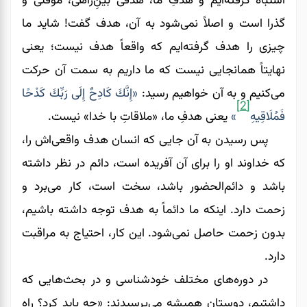
اشتباه گرفته‌ایم و هدفِ ما، هدفی بینِ‌راهی، موقتی و
گذرا است و اصلاً نمی‌شود به آن، هدف گفت! شاید ما
چیزی را هدف‌ گرفته‌ایم که واقعاً هدف نیست؛ یعنی
نهایتاً همانجایی نیست که ما داریم به سمت آن حرکت
می‌کنیم و به آن خواهیم رسید:
«إِنَّكَ كَادِحٌ إِلَى رَبِّكَ كَدْحًا
[2]
فَمُلَاقِيهِ
»
یعنی هدفِ ما، «ملاقاتِ با خدا» نیست.
پس رسیدن به آن جایی که انسان هدف واقعی‌اش را،
که خداوند او را برای آن آفریده است، دائم در نظر داشته
باشد و دائم‌الحضور باشد، سخت است، کار می‌برد و
زحمت دارد. اینکه ما دائماً به هدف توجه داشته باشیم،
بدون زحمت حاصل نمی‌شود. این کار، احتیاج به مراقبت
دارد.
در دوره‌های مختلف خودشناسی و در بحث‌هایی که
داشتیم، دوستان همیشه می‌پرسیدند: «چه باید کرد؟ راه