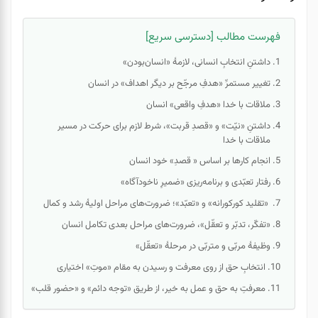
فهرست مطالب [دسترسی سریع]
داشتنِ انتخاب‌ِ انسانی، لازمۀ «انسان‌بودن»
تغییر مستمرِّ «هدفِ مرجّح بر دیگر اهداف» در انسان
ملاقات با خدا «هدفِ واقعی» انسان
داشتنِ «نیّت» و «قصدِ قربت»، شرط لازم برای حرکت در مسیر
ملاقات با خدا
انجام کارها بر اساس « قصدِ» خود انسان
رفتار تعبّدی و برنامه‌ریزی «ضمیرِ ناخودآگاه»
«تقلید کورکورانه» و «تعبّد»؛ ضرورت‌های مراحل اولیۀ رشد و کمال
«تفکّر، تدبّر و تعقّل»، ضرورت‌های مراحل بعدی تکامل انسان
وظیفۀ مربّی و متربّی در مرحلۀ «تعقّل»
انتخابِ حق از روی معرفت و رسیدن به مقام «موتِ» اختیاری
معرفتِ به حق و عمل به خیر، از طریق «توجه دائم» و «حضور قلب»