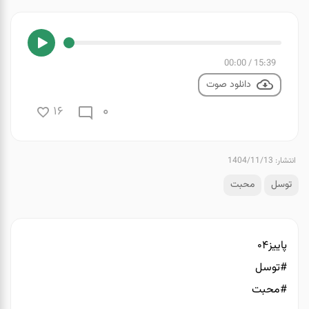
00:00
/
15:39
دانلود صوت
0
16
انتشار: 1404/11/13
توسل
محبت
پاییز۰۴
#توسل
#محبت