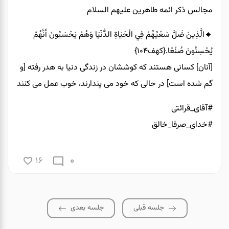
مجالس ذکر ائمه طاهرین علیهم السلام
🔹الَّذِينَ ضَلَّ سَعْيُهُمْ فِي الْحَيَاةِ الدُّنْيَا وَهُمْ يَحْسَبُونَ أَنَّهُمْ
يُحْسِنُونَ صُنْعًا.{کهف۱۰۴}
[آنان] کسانی هستند که کوششان در زندگی دنیا به هدر رفته [و
گم شده است] در حالی که خود می پندارند، خوب عمل می کنند
#آقای_قرائتی
#خدای_صرفا_خالق
0
16
جلسه قبلی
جلسه بعدی