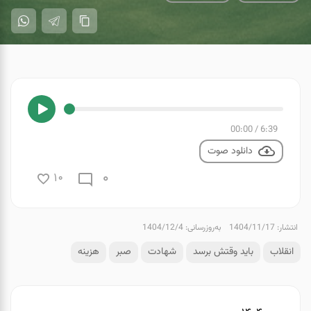
00:00
/
6:39
دانلود صوت
0
10
انتشار: 1404/11/17
به‌روزرسانی: 1404/12/4
انقلاب
باید وقتش برسد
شهادت
صبر
هزینه