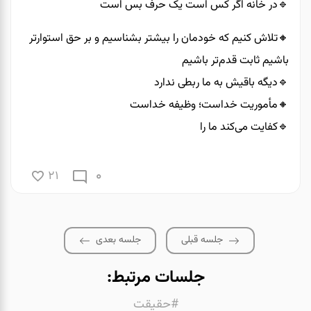
🔹️در خانه اگر کس است یک حرف بس است
🔸️تلاش کنیم که خودمان را بیشتر بشناسیم و بر حق استوارتر
باشیم ثابت قدم‌تر باشیم
🔹️دیگه باقیش به ما ربطی ندارد
🔸️مأموریت خداست؛ وظیفه خداست
🔹️کفایت می‌کند ما را
0
21
جلسه قبلی
جلسه بعدی
جلسات مرتبط:
#حقیقت