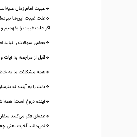
🔸️غیبت امام زمان علیه‌الس
🔹️علت غیبت این‌ها نبوده!
اگر علت غیبت را بفهمیم و 
🔸️بعضی سوالات را نباید ا
🔹️قبل از مراجعه به آیات و
🔸️همه مشکلات ما به خاطر
🔹️دلت را به آینده نه بترس
🔸️آینده دروغ است! همه‌ا
🔹️عده‌ای فکر می‌کنند سفا
🔸️نمی‌دانند آخرت یعنی چه!