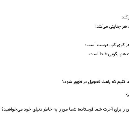
🔸️ه
🔹️اگر هدف کسی، د
🔹️اگر هدف درست باشد
اگر هدفت غلط باشد، 
🔹️در زمان غیبت چطوری دعا کنیم که

🔹️حضرت می‌فرماید خدا من را برای آخرت شما فرستاده؛ شما من را به 