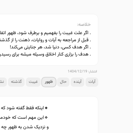
خلاصه:
. اگر علت غیبت را بفهمیم و برطرف شود، ظهور اتفاق
. قبل از مراجعه به آیات و روایات، ذهنت را از گذش
. اگر هدف کسی، دنیا شد، هر جنایتی می‌کند!
. هدف را بزاری کنار اخلاق وسیله میشه برای رسیدن 
انتشار: 1404/12/19
آیات
آینده
حال
ظهور
غیبت
گذشته
نشا
🔸️اینکه فقط گفته شود که
🔹️این مهم است که خودمان
و نزدیک شدن به ظهور چه ن