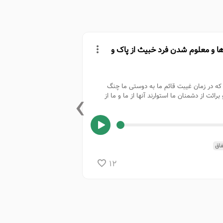
ها و معلوم شدن فرد خبیث از پاک و
بالا بردن 
۴ تیر ۱۴۰۵ - شب یازدهم محرم - بخش دوم - بعد از روضه
یا لثارات ال
ه در زمان غيبت قائم ما به دوستى ما چنگ
›
00:00
/
8:03
رائت از دشمنان ما استوارند آنها از ما و ما از
جهل
خودشناسی
ظهور
م
جزییات بیشتر
فاق
12