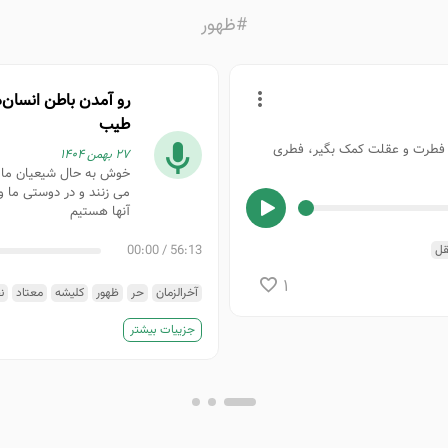
#ظهور
رو آمدن باطن انسان‌
طیب
ز فطرت و عقلت کمک بگیر، فطری
۲۷ بهمن ۱۴۰۴
خوش به حال شيعيان ما ك
مى زنند و در دوستى ما و ب
آنها هستيم
00:00
/
56:13
قل
1
آخرالزمان
حر
ظهور
کلیشه
معتاد
ن
جزییات بیشتر