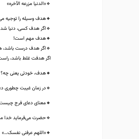
🔹️«الدنیا مزرعه الآخره»
دف وسیله را توجیه می‌کند.
نیا شد، هر جنایتی می‌کند!
🔸️هدف مهم است!
، هر کاری کنی درست است؛
راست هم بگویی غلط است.
🔸️هدف، خودتی یعنی چه؟
 باعث تعجیل در ظهور شود؟
️معنای دعای فرج چیست؟
خاطر دنیای خود می‌خواهید؟
🔸️«اللهم عرفنی نفسک…»