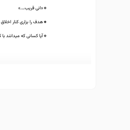
🔹️«انی قریب….»
🔸️هدف را بزاری کنار اخلاق
🔹️آیا کسانی که میدانند با 