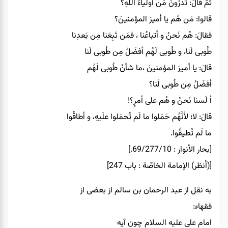
ثمّ قالَ: تَدرُونَ مَن أولياءُ اللّهِ؟
قالوا: مَن هُم يا أميرَ المؤمنينَ؟
فقالَ: هُم نَحنُ و أتباعُنا ، فمَن تَبِعَنا مِن بَعدِنا
طُوبى لَنا، و طُوبى لَهُم أفضَلُ مِن طُوبى لَنا
قالَ: يا أميرَ المؤمنينَ ،ما شأنُ طُوبى لَهُم
أفضَلُ مِن طُوبى لَنا؟
أ لَسنا نَحنُ و هُم على أمرٍ؟!
قالَ: لا؛ لأنَّهُم حَمَلوا ما لَم تُحمَلوا علَيهِ، و أطاقُوا
ما لَم تُطيقُوا.
[بحار الأنوار : 69/277/10.]
[(اُنظر) الإمامة الخاصّة : باب 247]
به نقل از عبد الرحمان بن سالم از بعضى از
فقهاء:
امام على عليه السلام چون آيه