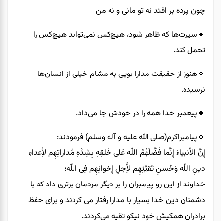
چون پرده بر افتد نه تو مانی و نه من
🔸️سیرت‌ها که ظاهر شود، هیچ‌کس نمی‌تواند هیچ‌کس را
تحمل کند.
🔹️هنوز از حقیقت مدارا بویی به مشام خیلی از انسان‌ها
نرسیده.
🔸️پیغمبر خدا همه را در خودش جا می‌داد.
🔹️پیامبراکرم(صلی الله علیه و آله وسلم) فرمودند:
إِنَّ الأنبیاءَ إِنَّما فَضَّلَهُمُ اللّه عَلی خَلقِهِ بِشِدَّهِ مُداراتِهِم لأَِعداءِ
دینِ اللّه وَحُسنِ تَقیَّتِهِم لأَِجلِ إِخوانِهِم فِی اللّه؛
خداوند از این رو پیامبران را بر دیگر مردمان برتری داد که با
دشمنان دین خدا بسیار با مدارا رفتار می کردند و برای حفظ
برادران همکیش خود نیکو تقیه می‌کردند.