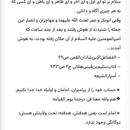
سلام بر تو ای اول و ای آخر و ای ظاهر و ای باطن و ای کسی که
به هر چیزی آگاه و دانایی .
وقتی ابوبکر و عمر لعنت الله علیهما و مهاجران و انصار این
جمله را شنیدند از هوش رفتند و بعد از چند ساعت که
امیرالمومنین‌ علیه السلام از آن مکان رفته بودند، به هوش
آمدند…
– الفضاعل‌الإبن‌شاذان‌القمی ص۶۹
– کتاب‌سلیم‌بن‌قیس‌هلالی ج۲ ص۹۳۳
– أسرار‌الشیعه
🔸️حساب خود را از پیامبران، امامان و اولیاء خدا جدا نکنیم.
🔶️هم ولله معنا فی درجتنا یوم القیامه
🔹️امام است یعنی هدفش، هدفته؛ تحت ولایتش هستی؛
دوگانگی وجود ندارد.