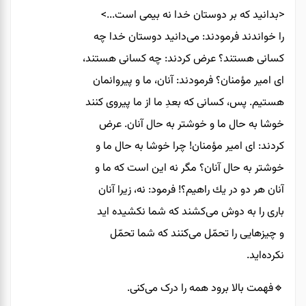
<بدانيد كه بر دوستان خدا نه بيمى است...>
را خواندند فرمودند: مى‌دانيد دوستان خدا چه
كسانى هستند؟ عرض كردند: چه كسانى هستند،
اى امير مؤمنان؟ فرمودند: آنان، ما و پيروانمان
هستيم. پس، كسانى كه بعدِ ما از ما پيروى كنند
خوشا به حال ما و خوشتر به حال آنان. عرض
كردند: اى امير مؤمنان! چرا خوشا به حال ما و
خوشتر به حال آنان؟ مگر نه اين است كه ما و
آنان هر دو در يك راهيم؟! فرمود: نه، زيرا آنان
بارى را به دوش مى‌كشند كه شما نكشيده ايد
و چيزهايى را تحمّل مى‌كنند كه شما تحمّل
نكرده‌ايد.
🔹️فهمت بالا برود همه را درک می‌کنی.