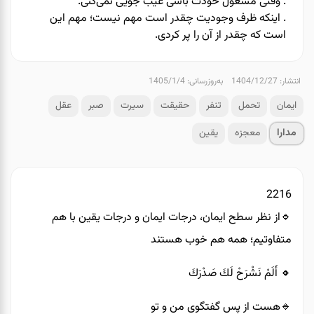
. ️وقتی مشغول خودت باشی عیب جویی نمی‌کنی.
. ️اینکه ظرف وجودیت چقدر است مهم نیست؛ مهم این
است که چقدر از آن را پر کردی.
انتشار: 1404/12/27
به‌روزرسانی: 1405/1/4
ایمان
تحمل
تنفر
حقیقت
سیرت
صبر
عقل
مدارا
معجزه
یقین
2216
🔹️از نظر سطح ایمان، درجات ایمان و درجات یقین با هم
متفاوتیم؛ همه هم خوب هستند
🔸️ أَلَمْ نَشْرَحْ لَكَ صَدْرَكَ
🔹️هست از پس گفتگوی من و تو