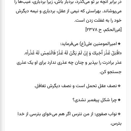
در برابر آنچه بر تو مى‌گذرد، بردبار باش، زيرا بردبارى، عيب‌ها را
مى‌پوشاند. بهراستى كه نيمى از عقل، بردبارى و نيمه ديگرش
خود را به غفلت زدن است.
[غررالحكم، ح ۲۳۷۸]
🔸️امیرالمومنین علی(ع) می‌فرماید:
«اقْبَلْ عُذْرَ أَخِيكَ وَ إِنْ لَمْ يَكُنْ لَهُ عُذْرٌ فَالْتَمِسْ لَهُ عُذْراً».
عذر برادرت را بپذیر و چنان چه عذری ندارد برای او یک عذری
جستجو کن.
🔹️نصف عقل تحمل است و نصف دیگرش تغافل.
🔸️چرا شکل پیغمبر نشدی؟
🔹️نواب صفوی: از من نترس اگر هم می‌خوای بترسی از خدا
بترس.