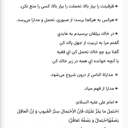
🔸️ظرفیتت را بیار بالا؛ تحملت را بیار بالا؛ کسی را منع نکن.
🔹️هرکس به هرکجا برسد؛ از صبوری، تحمل و مدارا می‌رسد.
🔸️در خاك بيلقان برسيدم به عابدي
گفتم مرا به تربيت از جهل پاك كن
گفتا برو چو خاك تحمل كن اي فقيه
يا آنچه خوانده اي همه در زير خاك كن
🔹️ مداراة الناس از درون شروع می‌شود.
🔸️مدارا از فهم میاد.
🔹️امام على عليه السلام:
اِحْتَمِلْ ما يَمُرُّ عَلَيْكَ فَاِنَّ الاِْحْتِمالَ سِتْرُ الْعُيوبِ وَ اِنَّ الْعاقِلَ
نِصْفُهُاِاحْتِمالٌ وَ نِصْفُهُ تَغافُلٌ؛