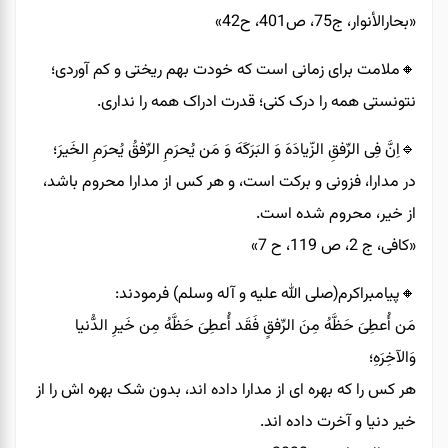
«بحارالأنوار، ج75، ص401، ح42»
🔸️ملامت برای زمانی است که خودت بهم ریختی و کم آوردی؛
نتونستی همه را درک کنی؛ قدرت ادراک همه را نداری.
🔹️اِنَّ فِی الرِّفقِ الزّیادَهَ وَ البَرَکَهَ وَ مَن یُحرَمِ الرِّفقُ یُحرَمِ الخَیرَ؛
در مدارا، فزونی و برکت است، و هر کس از مدارا محروم باشد،
از خیر، محروم شده است.
«کافی، ج 2، ص 119، ح 7»
🔸️پیامبراکرم(صلی الله علیه و آله وسلم) فرمودند:
مَن أُعطِیَ حَظَّهُ مِنَ الرِّفقٍ فَقَد أُعطِیَ حَظَّهُ مِن خَیرِ الدُّنیا
وَالآخِرَهِ؛
هر کس را که بهره ای از مدارا داده اند، بدون شک بهره اش را از
خیر دنیا و آخرت داده اند.