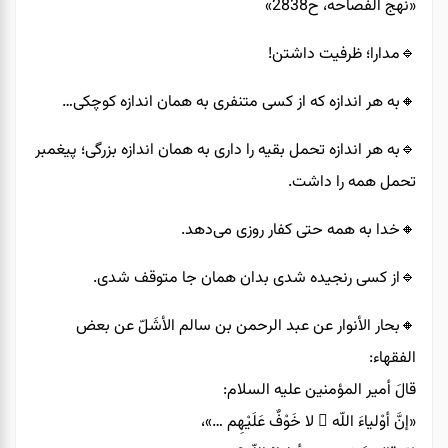
«نهج الفصاحه، ح2838»
🔹️مدارا؛ ظرفیت داشتن!
🔸️به هر اندازه که از کسی متنفری به همان اندازه کوچکی…
🔹️به هر اندازه تحمل بقیه را داری به همان اندازه بزرگی؛ پیغمبر
تحمل همه را داشت.
🔸️خدا به همه حتی کفار روزی می‌دهد.
🔹️از کسی رنجیده شدی بدان همان جا متوقف شدی.
🔸️بحار الأنوار عن عبد الرحمن بن سالم الأشَلّ عن بعض
الفقهاء:
قالَ أمير المؤمنين عليه السلام:
«إنَّ أوْلياءَ اللّه َ لا خَوْفٌ عَلَيْهِم …»،