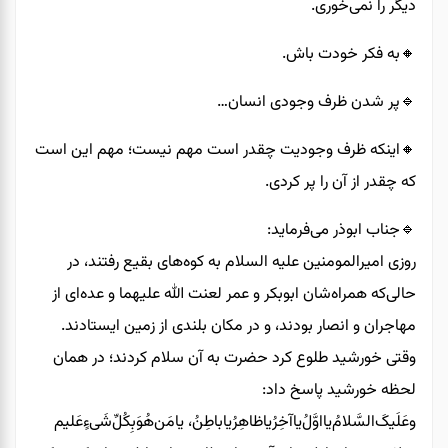
دیگر را نمی‌خوری.
🔸️به فکر خودت باش.
🔹️پر شدن ظرف وجودی انسان…
🔸️اینکه ظرف وجودیت چقدر است مهم نیست؛ مهم این است
که چقدر از آن را پر کردی.
🔹️جناب ابوذر‌ می‌فرماید:
روزی امیرالمومنین‌ علیه السلام به کوه‌های بقیع رفتند، در
حالی‌که همراه‌شان ابوبکر و عمر لعنت الله علیهما و عده‌ای از
مهاجران و انصار بودند، و در مکان بلندی از زمین ایستادند.
وقتی خورشید طلوع کرد حضرت به آن سلام کردند؛ در همان
لحظه خورشید پاسخ داد:
وعَلَیک‌َالسَّلام‌ُیااوَّلُ‌یا‌آخِرُ‌یا‌ظاهِرُیا‌باطِنُ، یا‌مَن‌هُو‌َبِکُل‌ِّشَیءٍعَلیم