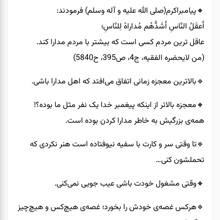
🔸️پیامبراکرم(صلی الله علیه و آله وسلم) فرمودند:
أَعقَلُ النّاسِ أَشَدُّهُم مُداراهً لِلنّاسِ؛
عاقل ترین مردم کسی است که بیشتر با مردم مدارا کند.
(من لایحضره الفقیه، ج4، ص395، ح5840)
🔹️بالاترین معجزه زمانی اتفاق می‌افتد که اهل مدارا باشی.
🔸️معجزه بالاتر از اینکه پیغمبر خدا یک نفر مثل ما بوده؟!
همه‌ی بزرگیش به خاطر مدارا کردن بوده است.
🔹️تا وقتی سر و کارت با سفیه نیوفتاده است هنر نکردی که
تحملشون کنی…
🔸️وقتی مشغول خودت باشی عیب جویی نمی‌کنی.
🔹️هرکس غصه‌ی خودش را بخورد؛ غصه‌ی هیچ‌کس و هیچ‌چیز