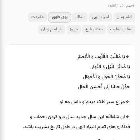
انتشار: 1405/1/2
امام زمان
انبیاء الهی
انتظار
بوی ظهور
حقیقت
مقلب القلوب
منتظر فرج
نوروز
یار امام زمان
🔸️یَا مُقَلِّبَ الْقُلُوبِ وَ الْأَبْصَارِ
یَا مُدَبِّرَ اللَّیْلِ وَ النَّهَارِ
یَا مُحَوِّلَ الْحَوْلِ وَ الْأَحْوَالِ
حَوِّلْ حَالَنَا إِلَی أَحْسَنِ الْحَالِ
🔹️مزرع سبز فلک دیدم و داس مه نو
🔸️ان شاءالله این سال جدید سال درو کردن زحمات و
فداکاری‌های تمام انبیاء الهی در طول تاریخ بشریت باشد.