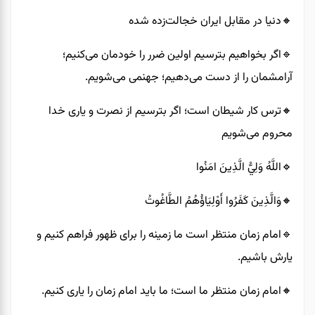
🔸️دنیا در مقابل ایران خجالت‌زده شده
🔹️اگر بخواهیم بترسیم اولین ضرر را خودمان می‌کنیم؛
آرامشمان را از دست می‌دهیم؛ جهنمی می‌شویم.
🔸️ترس کار شیطان است؛ اگر بترسیم از نصرت و یاری خدا
محروم می‌شویم
🔹️اللَّهُ وَلِيُّ الَّذِينَ امَنُوا
🔸️وَالَّذِينَ كَفَرُوا أَوْلِيَاؤُهُمُ الطَّاغُوتُ
🔹️امام زمان منتظر است ما زمینه را برای ظهور فراهم کنیم و
یارش باشیم.
🔸️امام زمان منتظر ما است؛ ما باید امام زمان را یاری کنیم.