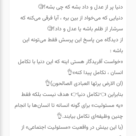
دنیا پر از عدل و داد بشه که چی بشه؟🧐
دنیایی که می‌خواد از بین بره ، آیا فرقی می‌کنه که
سرشار از ظلم باشه یا عدل و داد؟🧐
از دیدگاه من پاسخ این پرسش فقط می‌تونه این
باشه :
«خواست آفریدگار هستی اینه که این دنیا با تکامل
انسان ، تکامل پیدا کنه»👌
(ان الارض یرثها العبادی الصالحون)👌
بنابراین 👈تکامل دنیا👉 هدف نیست بلکه فقط
«یه مسئولیت» برای گونه انسانه‌ تا انسان‌ها با انجام
چنین وظیفه‌ای تکامل بیابند.👌
(با این بینش در واقعیت «مسئولیت اجتماعی» از