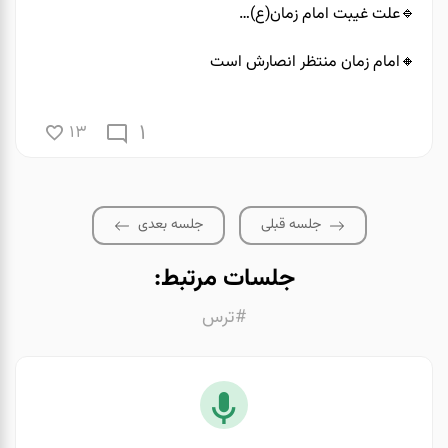
🔹️علت غیبت امام زمان(ع)…
🔸️امام زمان منتظر انصارش است
1
13
جلسه قبلی
جلسه بعدی
جلسات مرتبط:
#ترس