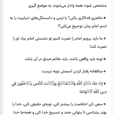
مشخص شود؛ همه وادار می‌شوند به موضع گیری
🔸️حاضری فداکاری بکنی؟ یا ترس و دلبستگی‌های دنیاییت را به
اسم امام زمان توجیح می‌کنی؟!
🔹️ما باید برویم امام را نصرت کنیم تو نشستی امام بیاد تو را
نصرت کند!
🔸️توبه باید واقعی باشد، باید علائم صدق در آن باشد
🔹️منافقانه رفتار کردن اسمش توبه نیست
🔸️إِذَا جَآءَ نَصۡرُ ٱللَّهِ وَٱلۡفَتۡحُ وَرَأَيۡتَ ٱلنَّاسَ يَدۡخُلُونَ فِي
دِينِ ٱللَّهِ أَفۡوَاجٗا
🔹️سعی کن اخلاصت را بیشتر کنی، توبه‌ی حقیقی کنی، خدا را
بهتر بشناسی تا بتوانی حمد و تسبیح خدا کنی و همه‌جا خدا