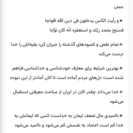
ببینی
🔸️و رأیت النّاس یدخلون فی دین الله افواجا
فسبّح بحمد ربّك و استغفره انّه كان توّابا
🔹️تمام نقص و کمبود‌های گذشته را جبران کن؛ بقیه‌اش را خدا
درست می‌کند
🔸️بهترین شرایط برای معارف خودشناسی و خداشناسی فراهم
شده است؛ دل‌های مردم آماده است تا الان آمادتر از این نبوده
🔹️خدا می‌داند چقدر الان در ایران از مباحث معرفتی استقبال
می‌شود
🔸️ناامیدی مال ضعف ایمان به خداست؛ کسی که ایمانش به
خدا کم است اعتماد به نفسش کم می‌شود و ناامید می‌شود