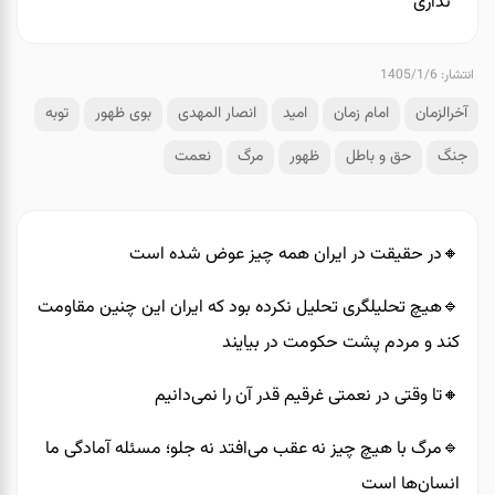
نداری
انتشار: 1405/1/6
آخرالزمان
امام زمان
امید
انصار المهدی
بوی ظهور
توبه
جنگ
حق و باطل
ظهور
مرگ
نعمت
🔸️در حقیقت در ایران همه چیز عوض شده است
🔹️هیچ تحلیلگری تحلیل نکرده بود که ایران این چنین مقاومت
کند و مردم پشت حکومت در بیایند
🔸️تا وقتی در نعمتی غرقیم قدر آن را نمی‌دانیم
🔹️مرگ با هیچ چیز نه عقب می‌افتد نه جلو؛ مسئله آمادگی ما
انسان‌ها است