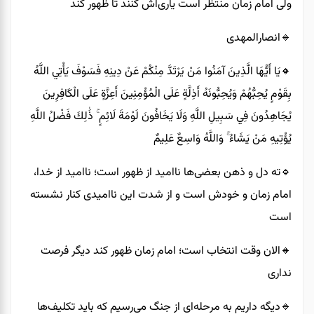
ولی امام زمان منتظر است یاری‌اش کنند تا ظهور کند
🔹️انصارالمهدی
🔸️يَا أَيُّهَا الَّذِينَ آمَنُوا مَنْ يَرْتَدَّ مِنْكُمْ عَنْ دِينِهِ فَسَوْفَ يَأْتِي اللَّهُ
بِقَوْمٍ يُحِبُّهُمْ وَيُحِبُّونَهُ أَذِلَّةٍ عَلَى الْمُؤْمِنِينَ أَعِزَّةٍ عَلَى الْكَافِرِينَ
يُجَاهِدُونَ فِي سَبِيلِ اللَّهِ وَلَا يَخَافُونَ لَوْمَةَ لَائِمٍ ۚ ذَٰلِكَ فَضْلُ اللَّهِ
يُؤْتِيهِ مَنْ يَشَاءُ ۚ وَاللَّهُ وَاسِعٌ عَلِيمٌ
🔹️ته دل و ذهن بعضی‌ها ناامید از ظهور است؛ ناامید از خدا،
امام زمان و خودش است و از شدت این ناامیدی کنار نشسته
است
🔸️الان وقت انتخاب است؛ امام زمان ظهور کند دیگر فرصت
نداری
🔹️دیگه داریم به مرحله‌ای از جنگ می‌رسیم که باید تکلیف‌ها