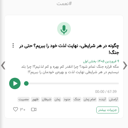
#نعمت
چگونه در هر شرایطی، نهایت لذت خود را ببریم؟ حتی در
جنگ!
›
‹
۹ فروردین ۱۴۰۵ بخش اول
مگه قراره جنگ تمام شود؟ چرا انقدر کم بهره و کم لذتیم؟! چرا بلد
نیستیم در هر شرایطی نهایت لذت و بهره‌ی خودمان را ببریم؟!
00:00
/
67:39
آرامش
آینده
امام زمان
جنگ
جنود
زمان
شیطان
ظهور
مصیبت
نعمت
نوروز
وظایف
30
جزییات بیشتر