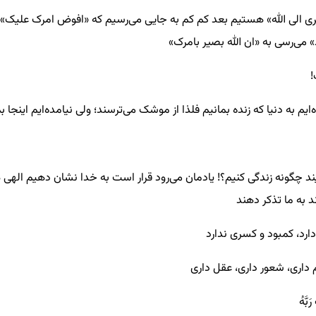
ایگاه «افوض امری الی الله» هستیم بعد کم کم به جایی می‌رسیم که «اف
🔹️و از «ان الله بصیر بالعباد» می‌

آمده‌ایم به دنیا که زنده بمانیم فلذا از موشک می‌ترسند؛ ولی نیامده‌ایم ای
 ببیند چگونه زندگی کنیم؟! یادمان می‌رود قرار است به خدا نشان دهیم اله
فلذا تمام انبیاء ا
🔸️خدا دارد یعنی همه چی
🔹️خودت را پیدا کن، تو فهم 
🔸️مَن