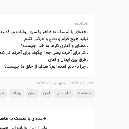
خلاصه:
. عده‌ای با تمسک به ظاهر یکسری روایات می‌گویند
نباید هیچ قیام و دفاع و حرکتی کنیم
. معنای واگذاری کارها به خدا چیست؟
. کار برای آخرت یعنی چه؟ چگونه برای آخرتم کار کنم
. فرق بین ایمان و امان
. چرا به دنیا آمده ایم؟ هدف از خلق ما چیست؟
انتشار: 1405/1/7
به‌روزرسانی: 1405/1/8
استقامت
امام زمان
امان
ایمان
روایات
شیط
🔹عده‌ای با تمسک به ظاهر 
یکی از این روایات این هست