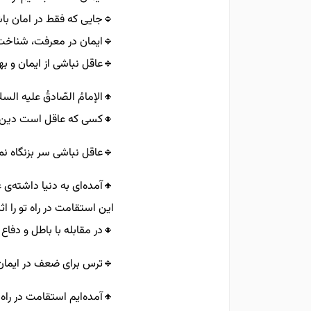
🔹️جایی که فقط در امان ب
🔹️ایمان در معرفت، شناخ
🔹️عاقل نباشی از ایمان و
🔸️الإمامُ الصّادقُ عليه السلام 
🔸️کسی که عاقل است دین 
🔹️عاقل نباشی سر بزنگاه ن
🔸️آمده‌ای به دنیا داشته‌ی
این استقامت در راه تو را اث
🔸️در مقابله با باطل و دف
🔹️ترس برای ضعف در ایما
🔸️آمده‌ایم استقامت در ر