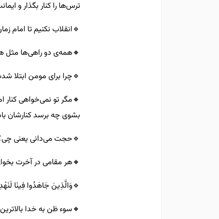
ترس‌ها را کنار بگذار و ایما
🔹️انقلاب نکنیم تا امام زم
🔸️همه‌ی دو راهی‌ها مثل 
🔹️چرا برای مومن ابتلا شدت
🔸️مگر تو نمی‌خواهی کنار 
بشوی چه برسد کنارشان با
🔹️حجت می‌دانی یعنی چی؟! 
🔸️هر مقامی در آخرت بخوای 
🔹️وَالَّذِينَ جَاهَدُوا فِينَا لَنَهْدِيَ
🔸️سوء ظن به خدا بالاترین