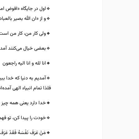
وض امرک علیک» را می‌فهمیم
رسی به «ان الله بصیر بامرک»
️ولی کار من، کار من است!
نجا بمانیم، آمده‌ایم بمیریم
🔸️انا لله و انا الیه راجعون
ی هستیم یا یادمان نمی‌رود؛
لهی آمده‌اند به ما تذکر دهند
ز دارد، کمبود و کسری ندارد
داری، شعور داری، عقل داری
ْ‏ عَرَفَ‏ نَفْسَهُ‏ فَقَدْ عَرَفَ رَبَّهُ