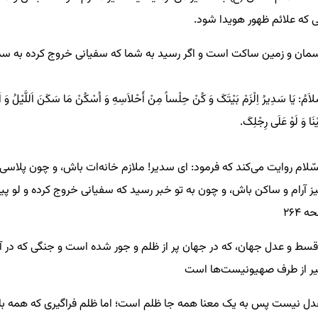
ی که علائم ظهور هويدا شود.
آسمان و زمین ساکت است و اگر رسید به شما که سفیانی خروج کرده به سمت
سَّلاَمُ: یَا سَدِیرُ اِلْزَمْ بَیْتَکَ وَ کُنْ حِلْساً مِنْ أَحْلاَسِهِ وَ اُسْکُنْ مَا سَکَنَ اَللَّیْلُ وَ اَلنّ
ْنَا وَ لَوْ عَلَی رِجْلِکَ.
ّلام روایت می‌کند که فرمود: ای سدیر! ملازم خانه‌ات باش، و چون پلاسی ا
یز آرام و ساکن باش، و چون به تو خبر رسید که سفیانی خروج کرده و لو پی
ی قسط و عدل جهان، که در جهان پر از ظلم و جور شده است و جنگی که در
گیر از طرف صهیونیست‌ها است
 نیست پس به یک معنا همه جا ظلم است؛ اما ظلم فراگیری که همه ب