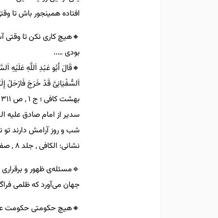
افتاده همینجور باش تا وقت
🔸️هیچ کاری نکن تا وقتی 
بودی …..
🔸️قَالَ أَبُو عَبْدِ اَللَّهِ عَلَیْهِ اَل
اَلسُّفْیَانِیَّ قَدْ خَرَجَ فَارْحَلْ إِلَی
بهشت کافی ؛ ج ۱ , ص ۳۱۱
سدیر از امام صادق علیه الس
شب و روز آرامش دارند تو ن
نشانی: الکافی , جلد ۸ , صفحه ۲۶۴
🔹️مسئله‌ی ظهور و برقرار
جهان می‌آورد که ظلمی فرا
🔸️هیچ حکومتی حکومت عدل