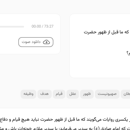
00:00
/
73:27
 که ما قبل از ظهور حضرت
دانلود صوت
؟
ان
صهیونیست
ظهور
عقل
قیام
هدف
وظیفه
یکسری روایات می‌گویند که ما قبل از ظهور حضرت نباید هیچ قیام و دفاع 
 که امام صادق (ع) به سدیر می‌فرماید: یا سدير ملازم خونه‌ات باش و مث