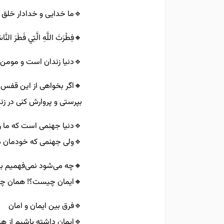
🔹️ما خدایی و خدادار خلق 
🔸️فِطْرَتَ اللَّهِ الَّتِي فَطَرَ النَّا
🔹️دنیا زندان است و مومن 
🔸️اگر بخواهی از این قفس ر
بپرستی و پروارش کنی در زن
🔹️دنیا جهنمی است که ما ر
🔹️ولی جهنمی که خودمان می
🔸️چه می‌شود نمی‌فهمیم ب
🔸️ایمان چیست؟! همان چی
🔹️فرق بین ایمان و امان
🔹️ایمان داشته باشیم از ه