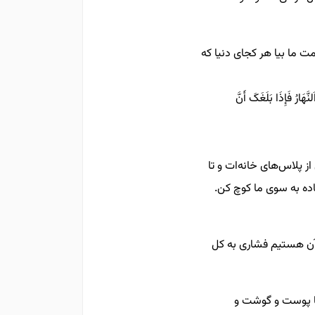
 ما بیا هر کجای دنیا که
َهَارُ فَإِذَا بَلَغَکَ أَنَّ
ز پلاس‌های خانه‌ات و تا
اده به سوی ما کوچ کن.
 آن هستیم فشاری به کل
ا پوست و گوشت و