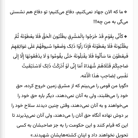
🔹️ما که الان جهاد نمی‌کنیم، دفاع می‌کنیم؛ تو دفاع هم نشستی
می‌گی به من چه!!!
🔸️کَأَنِّی بِقَوْمٍ قَدْ خَرَجُوا بِالْمَشْرِقِ یطْلُبُونَ الْحَقَّ فَلَا یعْطَوْنَهُ ثُمَّ
یطْلُبُونَهُ فَلَا یعْطَوْنَهُ فَإِذَا رَأَوْا ذَلِکَ وَضَعُوا سُیوفَهُمْ عَلَی عَوَاتِقِهِمْ
فَیعْطَوْنَ مَا سَأَلُوهُ فَلَا یقْبَلُونَهُ حَتَّی یقُومُوا وَ لَا یدْفَعُونَهَا إِلَّا إِلَی
صَاحِبِکُمْ قَتْلَاهُمْ شُهَدَاءُ أَمَا إِنِّی لَوْ أَدْرَکْتُ ذَلِکَ لَاسْتَبْقَیتُ
نَفْسِی لِصَاحِبِ هَذَا الْأَمْه.
«گویا من قومی را می‌بینم که از مشرق زمین خروج کرده، حق
خود را می‌طلبند، ولی به آنان نمی‌دهند، دیگر باره حق خود را
می‌خواهند و به آنان نمی‌دهند، وقتی چنین دیدند سلاح خود را
بر دوش نهاده آنگاه حق آنان را می‌دهند، ولی آنان نمی‌پذیرند تا
این که قیام کنند و این حکومت را به جز صاحبشان به کسی
تحویل نخواهند داد و اینان کشته‌هایشان شهیدند.»