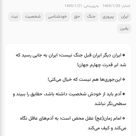
انتشار: 1405/1/20
به‌روزرسانی: 1405/1/21
ایران
پیروزی
جنگ
حق
خودشناسی
شخصیت
نیت
یقین
🔸️ایران دیگر ایران قبل جنگ نیست؛ ایران به جایی رسید که
شد ابر قدرت چهارم جهان!
🔹️این‌جوری‌ها هم نیست که خیال می‌کنی!
🔸️آدم باید از خودش شخصیت داشته باشد، حقایق را ببیند و
سطحی‌نگر نباشد
🔹️امام زمان(عج) عقل محض است؛ به آدم‌های عاقل نگاه
می‌کند و کیف می‌کند