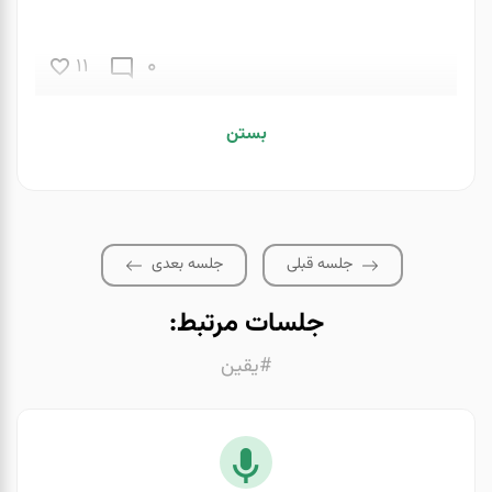
0
11
بستن
جلسه قبلی
جلسه بعدی
جلسات مرتبط:
#یقین