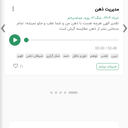
مدیریت ذهن
›
‹
خرداد ۱۴۰۴، جنگ ۱۲ روزه، عیدغدیرخم
تقدیر الهی هرچه هست با ذهن من و شما عقب و جلو نمیشه؛ تمام
بدبختی بشر از ذهن مقایسه گرش است
00:00
/
53:48
ترس
تقدیر
توهم
حق و باطل
حمد
شکر گزاری
شیطان ذهن
فهم
مدیریت ذهن
مرگ
مقایسه
وظیفه
یقین
11
جزییات بیشتر