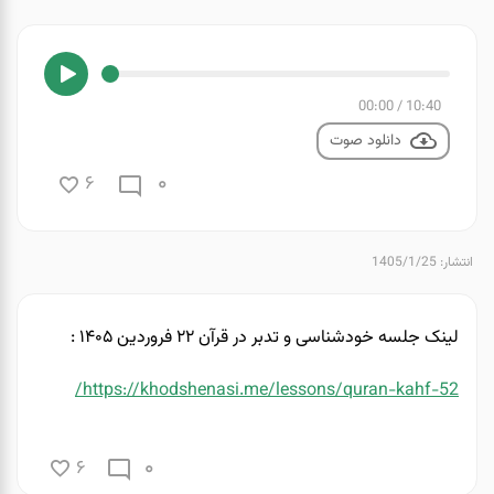
00:00
/
10:40
دانلود صوت
0
6
انتشار: 1405/1/25
لینک جلسه خودشناسی و تدبر در قرآن ۲۲ فروردین ۱۴۰۵ :
https://khodshenasi.me/lessons/quran-kahf-52/
0
6