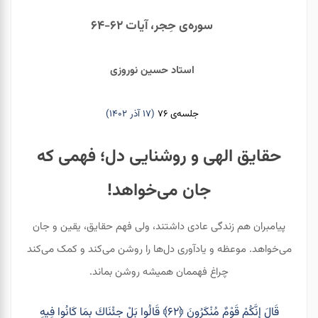
سوره‌ی حِجر، آیات ۶۲-۶۴
استاد حسین نوروزی
جلسه‌ی ۷۶
(۱۷ آذر ۱۴۰۲)
حقایق الهی و روشنایی دل؛ فهمی که
جان می‌خواهد!
پیامبران هم زندگی عادی داشتند، ولی فهم حقایق، یقین و جان
می‌خواهد. موعظه و یادآوری دل‌ها را روشن می‌کند و کمک می‌کند
چراغ فهممان همیشه روشن بماند.
قَالَ إِنَّكُمْ قَوْمٌ مُنْكَرُونَ ﴿۶۲﴾ قَالُوا بَلْ جِئْنَاكَ بِمَا كَانُوا فِيهِ