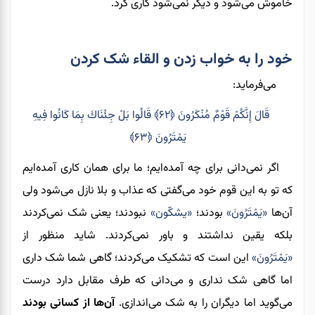
خاموش می‌شود و دیگر نمی‌شود کاری کرد.
خود را به خواب زدن و القاء شک کردن
می‌فرماید:
قَالَ إِنَّكُمْ قَوْمٌ مُنْكَرُونَ ﴿۶۲﴾ قَالُوا بَلْ جِئْنَاكَ بِمَا كَانُوا فِيهِ
يَمْتَرُونَ ﴿۶۳﴾
اگر نمی‌دانی برای چه آمده‌ایم؛ ما برای همان کاری آمده‌ایم
که تو به این قوم خود می‌گفتی که عذاب و بلا نازل می‌شود ولی
آن‌ها
«
يَمْتَرُونَ
»
بودند
؛
«
یشکّون
»
نبودند؛ یعنی شک نمی‌کردند
بلکه
یقین
نداشتند
و باور نمی‌کردند. شاید منظور از
«يَمْتَرُونَ
»
این است که تشکیک می‌کردند؛ گاهی شما شک داری
اما گاهی شک نداری و می‌دانی که طرف مقابل دارد درست
می‌گوید اما دیگران را به شک می‌اندازی.
آن‌ها از کسانی بودند