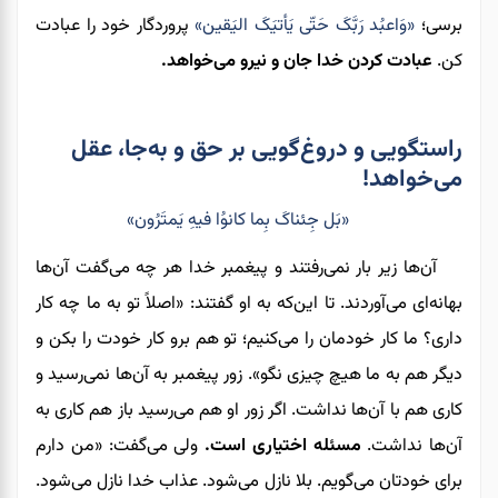
برسی؛
«وَاعبُد رَبَّکَ حَتّی یَأتیَکَ الیَقین»
پروردگار خود را عبادت
کن.
عبادت کردن خدا جان و نیرو می‌خواهد.
راستگویی و دروغ‌گویی بر حق و به‌جا، عقل
می‌خواهد!
«بَل جِئناکَ بِما کانوُا فیهِ یَمتَرُون»
آن‌ها زیر بار نمی‌رفتند و پیغمبر خدا هر چه می‌گفت آن‌ها
بهانه‌ای می‌آوردند. تا این‌که به او گفتند: «اصلاً تو به ما چه کار
داری؟ ما کار خودمان را می‌کنیم؛ تو هم برو کار خودت را بکن و
دیگر هم به ما هیچ چیزی نگو». زور پیغمبر به آن‌ها نمی‌رسید و
کاری‌ هم با آن‌ها نداشت. اگر زور او هم می‌رسید باز هم کاری به
آن‌ها نداشت.
مس
ئ
له اختیاری است.
ولی می‌گفت: «من دارم
برای خودتان می‌گویم. بلا نازل می‌شود. عذاب خدا نازل می‌شود.