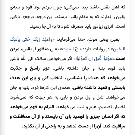
که اهل یقین باشد پیدا نمی‌کنی؛ چون مردم نوعاً قوه و بنیه‌ی
یقین را ندارند که به مقام یقین برسند. این درجه، درجه‌ی بالایی
است. انرژی زیادی باید مصرف شود تا به آن‌جا
رسید
.
یقین یعنی موت. خدا می‌فرماید:
«وَاعبُد رَبَّکَ حَتی یَأتیَکَ
الیَقین»
در روایات دارد
:
«ایِّ الموت»
یعنی
منظ
ور از یقین،
مردن
است.
«موُتوُا قَبلَ اَن تَموُتوُا»
اگر می‌خواهی سالک الی الله باشی
باید قوه، بنیه و جان داشته باشی.
عزم راسخ و جدّیت
می‌خواهد که هدف را بشناسی، انتخاب کنی و پای این هدف
بایستی و تعهد داشته باشی.
همه‌ی این کارها قوه، بنیه و جان
می‌خواهد. شل و
ول بودن و باری به هر جهت که نمی‌شود.
اختیار، تصمیم، عزم و نیت می‌خواهد.
التزام به فهم می‌خواهد
که اگر انسان چیزی را فهمید پای آن بایستد و از آن
محافظت
و
مراقبت کند. آن‌را از دست ندهد و به‌ راحتی از آن نگذرد.