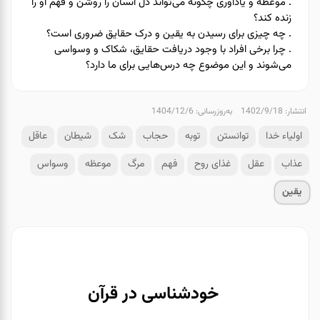
. موعظه و یادآوری چگونه می‌تواند دل انسان را روشن و فهم او را
زنده کند؟
. چه چیزی برای رسیدن به یقین و درک حقایق ضروری است؟
. چرا برخی افراد با وجود دریافت حقایق، شکاک و وسواسی
می‌شوند و این موضوع چه درس‌هایی برای ما دارد؟
انتشار: 1402/9/18
به‌روزرسانی: 1404/12/6
اولیاء خدا
توانستن
توبه
حجاب
شک
شیطان
عاقل
عذاب
عقل
غذای روح
فهم
مرگ
موعظه
وسواس
یقین
خودشناسی در قرآن