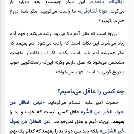
«وَأَتَيْنَاكَ بِالْحَقِّ»
. این دیگر چیست؟ بعد دوباره باز
می‌گوید:
«وَإِنَّا لَصَادِقُونَ»
ما راست می‌گوییم. مگر شما دروغ
هم می‌گویید؟
این‌جا است که عقل آدم بالا می‌رود، رشد می‌کند و فهم آدم
زیاد می‌شود. این نکات است که باعث می‌شود آدم بفهمد که
مگر همیشه آدم باید راست بگوید. اگر این‌ نکات را بفهمیم
مشخص می‌شود که عقل داریم وگرنه این‌که راست‌گویی خوب
و دروغ گویی بد است، فهم نمی‌خواهد.
چه کسی را عاقل می‌نامیم؟
حضرت امیر علیه السلام می‌فرماید:
«لَیسَ العاقِل مَن
یَعرِفَ الخَیر مِنَ الشَّر»
عاقل کسی نیست که خوب و بد را
بفهمد.
این‌که فهم و عقل نمی‌خواهد.
«بَلِ العاقلُ مَن یَعرِفُ
خَیرَ الشَرِّین»
بلکه باید بین دو تا بد را بفهمد که کدام یک بهتر