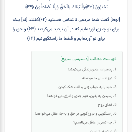
يَمْتَرُونَ﴿۶۳﴾وَأَتَيْنَاكَ بِالْحَقِّ وَإِنَّا لَصَادِقُونَ ﴿۶۴﴾
[لوط] گفت‏ شما مردمى ناشناس هستيد (۶۲)گفتند [نه] بلكه
براى تو چيزى آورده‏‌ايم كه در آن ترديد می‌کردند (۶۳) و حق را
براى تو آورده‏‌ايم و قطعا ما
راستگويانيم
(۶۴)
فهرست مطالب [دسترسی سریع]
پیامبران، عادی زندگی می‌کردند!
نیاز انسان به موعظه
خود را به خواب زدن و القاء شک کردن
رسیدن به یقین، عزم جدی و انرژی می‌خواهد!
غذای روح
راستگویی و دروغ‌گویی بر حق و به‌جا، عقل می‌خواهد!
چه کسی را عاقل می‌نامیم؟
درِ توبه باز است