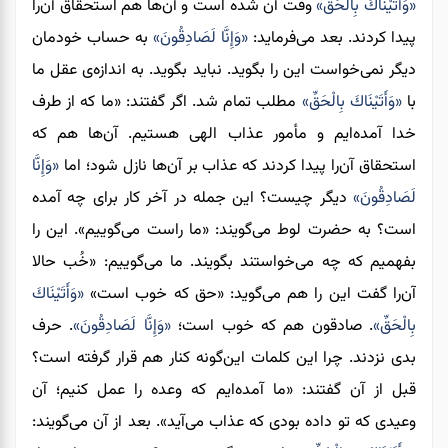
«وَأَتَيْنَاكَ بِالْحَقِّ»
وقت آن شده است و آن‌ها هم استحقاق آن‌را
پیدا کردند. بعد می‌فرماید:
«وَإِنَّا لَصَادِقُونَ»
به حساب خودمان
دیگر نمی‌خواست این را بگوید. نباید بگوید. به‌ اندازه‌ی عقل ما
با
«وَأَتَيْنَاكَ بِالْحَقِّ»
مطلب تمام شد. اگر گفتند: «ما که از طرف
خدا آمده‌ایم و مأمور عذاب الهی هستیم. آن‌ها هم که
استحقاق آن‌را پیدا کردند که عذاب بر آن‌ها نازل شود؛ اما
«وَإِنَّا
لَصَادِقُونَ»
دیگر چیست؟ این جمله در آخر کار برای چه آمده
است؟ به حضرت لوط می‌گویند: «ما راست می‌گوییم». این را
بفهمیم که چه می‌خواستند بگویند. ما می‌گوییم: «خُب حالا
آن‌را گفت این را هم می‌گوید: «حق که خوب است»
«وَأَتَيْنَاكَ
بِالْحَقِّ»
. صادقون هم که خوب است؛
«وَإِنَّا لَصَادِقُونَ»
. حرف
بدی نزدند. چرا این کلمات این‌گونه کنار هم قرار گرفته است؟
قبل از آن گفتند: «ما آمده‌ایم که وعده را عمل کنیم؛ آن
وعیدی
که تو داده بودی که عذاب می‌آید». بعد از آن می‌گویند: