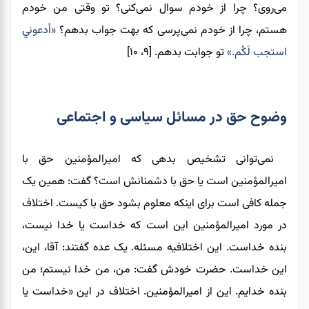
می‌روی؟ چرا از خودم سوال نمی‌کنی؟ تو وقتی من خودم
هستم، چرا از خودم نمی‌پرسی که بهت جواب بدهم؟
«أدعوني
استجب لَکُم.»
تو جوابت بدهم. [۹، ۱۰]
وضوح حق در مسائل سیاسی و اجتماعی
نمی‌توانی تشخیص بدهی که امیرالمؤمنین حق با
امیرالمؤمنین است یا حق با دشمنانش است؟ گفت: همین یک
جمله کافی است برای اینکه معلوم بشود حق با کیست. اختلاف
در مورد امیرالمؤمنین این است که خداست یا خدا نیست،
بنده خداست. این اختلافیه مسئله. یک عده گفتند: آقا، این،
این خداست. حضرت خودش گفت: من، من خدا نیستم؛ من
بنده خدایم. این از امیرالمؤمنین. اختلاف در این «خداست یا