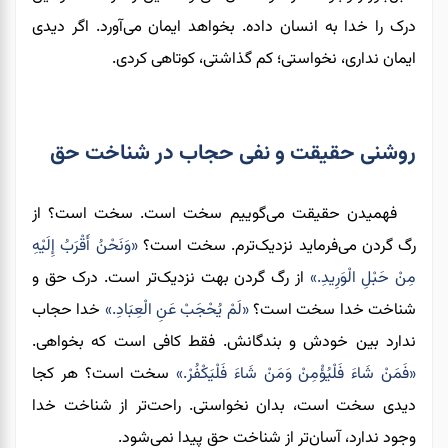
درک را خدا به انسان داده. بخواهد ایمان می‌آورد. اگر دیدی
ایمان نداری، نخواستی؛ کم گذاشتی، کوتاهی کردی.
روشنی حقیقت و نفی حجاب در شناخت حق
فهمیدن حقیقت می‌گوییم سخت است. سخت است؟ از
رگ گردن می‌فرماید نزدیک‌ترم. سخت است؟
«وَنَحْنُ أَقْرَبُ إِلَيْهِ
مِنْ حَبْلِ الْوَرِيدِ.»
از رگ گردن بهت نزدیک‌تر است. درک حق و
شناخت خدا سخت است؟
«لَمْ يُحْجَبْ عَنِ الْعِبَادِ.»
خدا حجاب
ندارد بین خودش و بندگانش. فقط کافی است که بخواهی.
«فَمَنْ شَاءَ فَلْيُؤْمِنْ وَمَنْ شَاءَ فَلْيَكْفُرْ.»
سخت است؟ هر کجا
دیدی سخت است، بدان نخواستی. راحت‌تر از شناخت خدا
وجود ندارد، آسان‌تر از شناخت حق پیدا نمی‌شود.