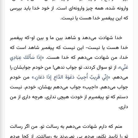
وارونه شده، همه چیز وارونه‌ای است. از خود خدا باید بپرسی
که این پیغمبر خدا هست یا نیست.
خدا شهادت می‌دهد و شاهد بین ما و بین او-که پیغمبر
خدا هست یا نیست- این نیست که پیغمبر شاهد است که
خدا، من شهادت می‌دهم که خدا هست.
«إِذَا سَأَلَكَ عِبَادِي
عَنِّي»،
از تو سوال کردند، تو جواب ندهی! من خودم جوابشان را
می‌دهم.
«إِنِّي قَرِيبٌ أُجِيبُ دَعْوَةَ الدَّاعِ إِذَا دَعَانِ.»
من خودم
جواب می‌دهم. «اجیب» جواب می‌دهم بهشان، خودم. نیست
دستم که تو پیغمبرم از خودت هیچی نداری. هرچه داری از من
داری.
منم که دارم شهادت می‌دهم به رسالت تو. من اگر رسالت
تو را تایید نکنم، مردم پی‌ نمی‌برند به رسالتت. از کجا مردم