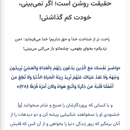
حقیقت روشن است؛ اگر نمی‌بینی،
خودت کم گذاشتی!
راحت تر از شناخت خدا و حق نداریم! خدا می‌فرماید: «من
نزدیکم» بخوای بفهمی، چشماتو باز می‌کنی می‌بینی!
«وَاصْبِرْ نَفْسَكَ مَعَ الَّذِينَ يَدْعُونَ رَبَّهُمْ بِالْغَدَاةِ وَالْعَشِيِّ يُرِيدُونَ
وَجْهَهُ وَلَا تَعْدُ عَيْنَاكَ عَنْهُمْ تُرِيدُ زِينَةَ الْحَيَاةِ الدُّنْيَا وَلَا تُطِعْ مَنْ
أَغْفَلْنَا قَلْبَهُ عَنْ ذِكْرِنَا وَاتَّبَعَ هَوَاهُ وَكَانَ أَمْرُهُ فُرُطًا ﴿۲۸﴾»
و با كسانى كه پروردگارشان را صبح و شام مى‏خوانند [و]
خشنودى او را مى‏خواهند شكيبايى پيشه كن و دو ديده‏ات را از
آنان برمگير كه زيور زندگى دنيا را بخواهى و از آن كس كه قلبش