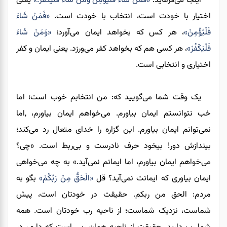
اینجا می‌فرماید:
«فَمَنْ شَاءَ فَلْيُؤْمِنْ وَمَنْ شَاءَ فَلْيَكْفُرْ.»
یعنی
اختیار با خودت است، انتخاب با خودت است.
«فَمَنْ شَاءَ
فَلْيُؤْمِنْ»
، هر کس که بخواهد ایمان می‌آورد؛
«وَمَنْ شَاءَ
فَلْيَكْفُرْ»
، هر کسی هم که بخواهد کفر می‌ورزد. یعنی ایمان و کفر
اختیاری و انتخابی است.
یک وقت شما می‌گویید که: من انتخابم خوب است؛ اما
خب نتوانستم ایمان بیاورم. می‌خواهم ایمان بیاورم، ,اما
نمی‌توانم ایمان بیاورم. این گزاره را خدای متعال رد می‌کند؛
بیندازش دور! بیخود حرف نادرست و بی‌ربط است. «چی؟
می‌خواهم ایمان بیاورم، اما ایمانم نمی‌آید.» به چه می‌خواهی
ایمان بیاوری که ایمانت نمی‌آید؟ قل
«الْحَقُّ مِنْ رَبِّكُمْ»
بگو به
مردم: الحق من ربکم. حقیقت در خودتان است، پیش
شماست، نزدیک شماست؛ از ناحیه رب خودتان است. همه