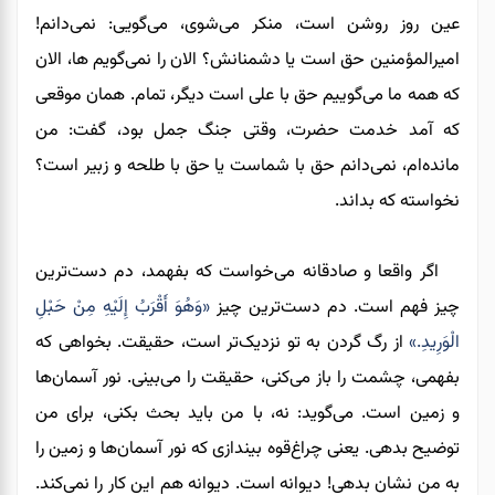
عین روز روشن است، منکر می‌شوی، می‌گویی: نمی‌دانم!
امیرالمؤمنین حق است یا دشمنانش؟ الان را نمی‌گویم ها، الان
که همه ما می‌گوییم حق با علی است دیگر، تمام. همان موقعی
که آمد خدمت حضرت، وقتی جنگ جمل بود، گفت: من
مانده‌ام، نمی‌دانم حق با شماست یا حق با طلحه و زبیر است؟
نخواسته که بداند.
اگر واقعا و صادقانه می‌خواست که بفهمد، دم دست‌ترین
چیز فهم است. دم دست‌ترین چیز
«وَهُوَ أَقْرَبُ إِلَيْهِ مِنْ حَبْلِ
الْوَرِيدِ.»
از رگ گردن به تو نزدیک‌تر است، حقیقت. بخواهی که
بفهمی، چشمت را باز می‌کنی، حقیقت را می‌بینی. نور آسمان‌ها
و زمین است. می‌گوید: نه، با من باید بحث بکنی، برای من
توضیح بدهی. یعنی چراغ‌قوه بیندازی که نور آسمان‌ها و زمین را
به من نشان بدهی! دیوانه است. دیوانه هم این کار را نمی‌کند.