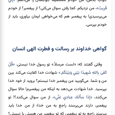
جواب بدهی، من خودم مستقیما جوابشان را می‌دهم.
«إِنِّي
قَرِيبٌ»
، من نزدیکم. کجا رفتی سوال می‌کنی؟ از پیغمبر؟ از خودم
می‌پرسیدی! به پیغمبر هم که می‌خواهی ایمان بیاوری، باید از
خودم بپرسی.
گواهی خداوند بر رسالت و فطرت الهی انسان
وقتی گفتند که: «لست مرسلاً.» تو رسول خدا نیستی.
«قُلْ
كَفَىٰ بِاللهِ شَهِيدًا بَيْنِي وَبَيْنَكُمْ.»
شهادت خدا کفایت می‌کند بین
من و شما. می‌گویید من پیغمبر خدا نیستم؟ بروید از خود خدا
بپرسید. خدا شهادت می‌دهد به اینکه من پیغمبرم! حالا سوال
می‌کنند،
«إِذَا سَأَلَكَ عِبَادِي عَنِّي»،
از من سوال می‌کنند؟! تو
پیغمبر، دارند می‌پرسند راجع به من خدا؛ از من خدا باید
بپرسند راجع به تو پیغمبر، که تو پیغمبر من هستی یا نیستی؟