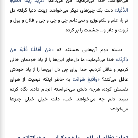
می‌خواهد. خدا می‌فرماید: من می‌دانم،
«تُرِيدُ زِينَةَ الْحَيَاةِ
الدُّنْيَا.»
دلت یک چیزهای دیگر می‌خواهد. زینت دنیا گرفته دل
تو را، علم و تکنولوژی و نمی‌دانم چی و چی و چی و فلان و پول و
ثروت و دلار و… چشمت را پر کرده.
دسته دوم آن‎‌هایی هستند که
«مَنْ أَغْفَلْنَا قَلْبَهُ عَنْ
ذِكْرِنَا.»
خدا می‌فرماید: ما دل‌های این‌ها را از یاد خودمان خالی
کردیم و غافل کردیم. خدا برای چی دل این‌ها را از یاد خودش
غافل می‌کند؟
«وَاتَّبَعَ هَوَاهُ.»
به خاطر اینکه تبعیت از هوای
نفسش کرده، هرچه دلش می‌خواسته انجام داده. نگاه کرده
ببیند دلم چه می‌خواهد. خب، دلت خیلی خیلی چیزها
می‌خواهد.