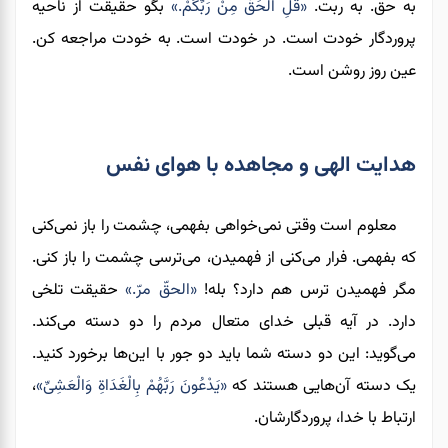
به حق. به ربت.
«قُلِ الْحَقُّ مِنْ رَبِّكُمْ.»
بگو حقیقت از ناحیه
پروردگار خودت است. در خودت است. به خودت مراجعه کن.
عین روز روشن است.
هدایت الهی و مجاهده با هوای نفس
معلوم است وقتی نمی‌خواهی بفهمی، چشمت را باز نمی‌کنی
که بفهمی. فرار می‌کنی از فهمیدن، می‌ترسی چشمت را باز کنی.
مگر فهمیدن ترس هم دارد؟ بله!
«الحقّ مرّ.»
حقیقت تلخی
دارد. در آیه قبلی خدای متعال مردم را دو دسته می‌کند.
می‌گوید: این دو دسته شما باید دو جور با این‌ها برخورد کنید.
یک دسته آن‌هایی هستند که
«يَدْعُونَ رَبَّهُمْ بِالْغَدَاةِ وَالْعَشِیِّ»
،
ارتباط با خدا، پروردگارشان.