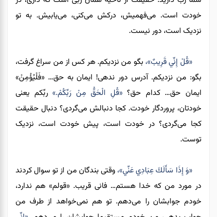
شما رب دارید. حقیقت از ناحیه همان ربی است که داری، در
خودت است. می‌فهمیش، درکش می‌کنی، می‌یابیش. به تو
نزدیک است، دور نیست.
«قُلْ إِنِّي قَرِيبٌ»،
بگو من نزدیکم. هر کس از من سراغ گرفت،
بگو: من نزدیکم. آدرس دور ندهی! ایمان به حق… «فَلْيُؤْمِنْ»
ایمان حق… کدام حق؟
«قُلِ الْحَقُّ مِنْ رَبِّكُمْ.»
ربِّکم یعنی
خودتان، پروردگار خودت. کجا دنبالش می‌گردی؟ دنبال حقیقت
کجا می‌گردی؟ در خودت است، پیش خودت است، نزدیک
توست.
«وَ إِذَا سَأَلَكَ عِبَادِي عَنِّي»،
وقتی بندگان من از تو سوال کردند
در مورد من که خدا هستم… فانی قریب. «قولم» هم ندارد،
خودم جوابشان را می‌دهم. تو هم نمی‌خواهد از طرف من