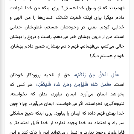
فهمیدند که تو رسول خدا هستی؟ برای اینکه من خدا شهادت
دادم دیگر! برای اینکه فطرت تک‌تک انسان‌ها را من الهی و
خدایی کردم. یعنی در وجودشان هستم، فطرتشان خدایی
است. من از درون بهشان خبر می‌دهم. راست و دروغ را بهشان
حالی می‌کنم، می‌فهمانم. فهم دادم بهشان، شعور دادم بهشان.
خودم هستم دیگر!
«قُلِ الْحَقُّ مِنْ رَبِّكُمْ»،
حق از ناحیه پروردگار خودتان
است.
«فَمَنْ شَاءَ فَلْيُؤْمِنْ وَمَنْ شَاءَ فَلْيَكْفُرْ.»
هر کس که
بخواهد ایمان می‌آورد. ایمان نیاورد، بدان که نخواسته.
نتیجه‌گیری: نخواسته. اگر می‌خواست، ایمان می‌آورد. چرا؟ چون
خدا بهش فهم داده که ایمان را بیاورد. برای اینکه هیچ مشکلی
سر راه و اعتماد به خدا وجود ندارد؛ از خدا قابل اعتمادتر و
قابل‌باورتر وجود ندارد. و انسان می‌تواند این را درک کند و این