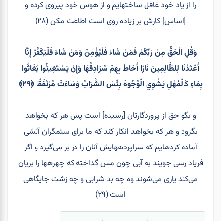
را از ياد خود غافل ساخته‏ايم و از هوس خود پيروى كرده و
[اساس] كارش بر زياده‏ روى است اطاعت مكن (۲۸)
وَقُلِ الْحَقُّ مِنْ رَبِّكُمْ فَمَنْ شَاءَ فَلْيُؤْمِنْ وَمَنْ شَاءَ فَلْيَكْفُرْ إِنَّا
أَعْتَدْنَا لِلظَّالِمِينَ نَارًا أَحَاطَ بِهِمْ سُرَادِقُهَا وَإِنْ يَسْتَغِيثُوا يُغَاثُوا
بِمَاءٍ كَالْمُهْلِ يَشْوِي الْوُجُوهَ بِئْسَ الشَّرَابُ وَسَاءَتْ مُرْتَفَقًا ﴿۲۹﴾
و بگو حق از پروردگارتان [رسيده] است پس هر كه بخواهد
بگرود و هر كه بخواهد انكار كند كه ما براى ستمگران آتشى
آماده كرده‏ايم كه سراپرده‏هايش آنان را در بر می‌گيرد و اگر
فرياد رسى جويند به آبى چون مس گداخته كه چهره‏ها را بريان
مى‌كند يارى مى‌شوند وه چه بد شرابى و چه زشت جايگاهى
است (۲۹)