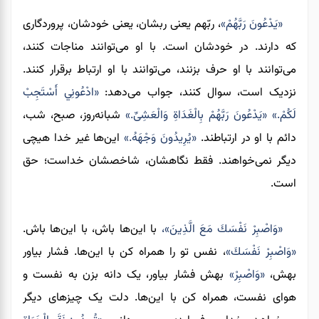
«يَدْعُونَ رَبَّهُمْ»
، ربّهم یعنی ربشان، یعنی خودشان، پروردگاری
که دارند. در خودشان است. با او می‌توانند مناجات کنند،
می‌توانند با او حرف بزنند، می‌توانند با او ارتباط برقرار کنند.
نزدیک است، سوال کنند، جواب می‌دهد:
«ادْعُونِي أَسْتَجِبْ
لَكُمْ.» «يَدْعُونَ رَبَّهُمْ بِالْغَدَاةِ وَالْعَشِیِّ.»
شبانه‌روز، صبح، شب،
دائم با او در ارتباطند.
«يُرِيدُونَ وَجْهَهُ.»
این‌ها غیر خدا هیچی
دیگر نمی‌خواهند. فقط نگاهشان، شاخصشان خداست؛ حق
است.
«وَاصْبِرْ نَفْسَكَ مَعَ الَّذِينَ»،
با این‌ها باش، با این‌ها باش.
«وَاصْبِرْ نَفْسَكَ»
، نفس تو را همراه کن با این‌ها. فشار بیاور
بهش،
«وَاصْبِرْ»
بهش فشار بیاور، یک دانه بزن به نفست و
هوای نفست، همراه کن با این‌ها. دلت یک چیزهای دیگر