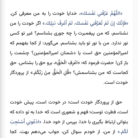
«اللَّهُمَّ عَرِّفْني نَفْسَكَ»
، خدایا خودت را به من معرفی کن.
«فَإِنَّكَ إِنْ لَمْ تُعَرِّفْنِي نَفْسَكَ، لَمْ أَعْرِفْ نَبِيَّكَ.»
اگر خودت را من
نشناسم، که من پیغمبرت را چه جوری بشناسم؟ غیر تو کسی
نور ندارد. من با نور تو باید بشناسم. می‌گوید: از کجا بفهمم که
امیرالمؤمنین حق است یا دشمنان امیرالمؤمنین؟ چشمت را
باز کن! حضرت فرمود که: «اعْرِفِ الْحَقَّ»، برو حق را بشناس. حق
کجاست که من بشناسمش؟ «قُلِ الْحَقُّ مِنْ رَبِّكُمْ.» از پروردگار
خودت است.
حق از پروردگار خودت است؛ در خودت است، پیش خودت
است، فطرت توست؛ فهم و شعوری است که خدا به تو داده که
بتوانی ارتباط بگیری با خدا. بپرس از خود خدا.
«ادْعُونِي أَسْتَجِبْ
لَكُمْ.»
از من، از خودم سوال کن، جواب می‌دهم بهت. کجا