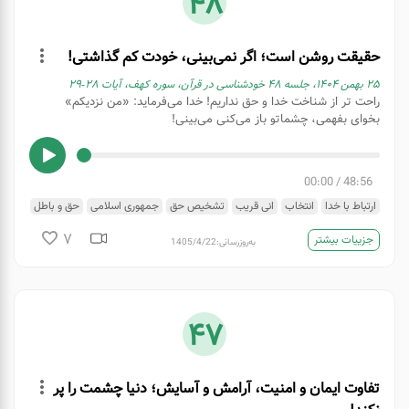
48
حقیقت روشن است؛ اگر نمی‌بینی، خودت کم گذاشتی!
۲۵ بهمن ۱۴۰۴، جلسه ۴۸ خودشناسی در قرآن، سوره کهف، آیات ۲۸-۲۹
راحت تر از شناخت خدا و حق نداریم! خدا می‌فرماید: «من نزدیکم»
بخوای بفهمی، چشماتو باز می‌کنی می‌بینی!
00:00
/
48:56
ارتباط با خدا
انتخاب
انی قریب
تشخیص حق
جمهوری اسلامی
حق و باطل
حکومت
خواسته
دموکراسی
دیکتاتوری
هوای نفس
یاد خدا
7
جزییات بیشتر
به‌روزرسانی:
1405/4/22
47
تفاوت ایمان و امنیت، آرامش و آسایش؛ دنیا چشمت را پر