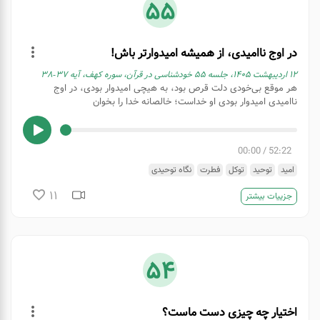
55
در اوج ناامیدی، از همیشه امیدوارتر باش!
۱۲ اردیبهشت ۱۴۰۵، جلسه ۵۵ خودشناسی در قرآن، سوره کهف، آیه ۳۷-۳۸
هر موقع بی‌خودی دلت قرص بود، به هیچی امیدوار بودی، در اوج
ناامیدی امیدوار بودی او خداست؛ خالصانه خدا را بخوان
00:00
/
52:22
امید
توحید
توکل
فطرت
نگاه توحیدی
11
جزییات بیشتر
54
اختیار چه چیزی دست ماست؟