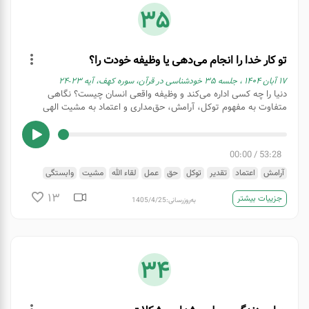
35
تو کار خدا را انجام می‌دهی یا وظیفه خودت را؟
۱۷ آبان ۱۴۰۴ ، جلسه ۳۵ خودشناسی در قرآن، سوره کهف، آیه ۲۳-۲۴
دنیا را چه کسی اداره می‌کند و وظیفه واقعی انسان چیست؟ نگاهی
متفاوت به مفهوم توکل، آرامش، حق‌مداری و اعتماد به مشیت الهی
00:00
/
53:28
آرامش
اعتماد
تقدیر
توکل
حق
عمل
لقاء الله
مشیت
وابستگی
وظیفه
13
جزییات بیشتر
به‌روزرسانی:
1405/4/25
34