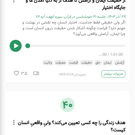
از حقیقت ایمان و آرامش تا هدف از به دنیا آمدن ما و
جایگاه اختیار
۲۹ آذر ۱۴۰۴، جلسه ۴۱ خودشناسی در قرآن، سوره کهف، آیه ۲۶
اگر ولی حقیقی فقط خداست، اختیار انسان چه نقشی در بهشت و
جهنم دارد؟ قیامت چگونه آشکار شدن حقیقت درون انسان است و
چرا ایمان، آرامش واقعی می‌آورد؟
00:00
/
1:01:00
آرامش
ایمان
حق
حقیقت
قیامت
معرفت
ولایت
35
جزییات بیشتر
به‌روزرسانی:
1405/4/24
40
هدف زندگی را چه کسی تعیین می‌کند؟ ولیِ واقعیِ انسان
کیست؟