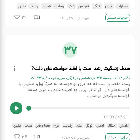
اضطراب
ایمان
بندگی
تفویض
توکل
رضایت
فطرت
ولایت
یقین
30
جزییات بیشتر
به‌روزرسانی:
1405/4/25
37
هدف زندگیت رشد است یا فقط خواسته‌های دلت؟
۱ آذر ۱۴۰۴ ، جلسه ۳۷ خودشناسی در قرآن، سوره کهف، آیه ۲۳-۲۴
رشد، مقصدی است که خدا برای تو خواسته؛ نه صرفاً پول، آسایش یا
خواسته‌های دل. اگر ندانی برای چه آفریده شده‌ای، میان صدها
خواسته سرگردان می‌مانی.
00:00
/
47:23
آرامش
انتظار
ایمان
توکل
رشد
رضایت
فرج
قضا و قدر
هدف
یقین
24
جزییات بیشتر
به‌روزرسانی:
1405/4/25