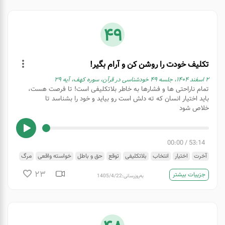
49
تکلیف خودت را روشن کن و آرام بگیر!
۲ اسفند ۱۴۰۴، جلسه ۴۹ خودشناسی در قرآن، سوره کهف، آیه ۲۹
تمام ناراحتی ها و فشارها به خاطر بلاتکلیفی است! تا فرصت هست،
باید اختیار انسان که ته دلش است رو بیاید و خود را بشناسد تا
خلاص شود
00:00
/
53:14
آخرت
اختیار
انتخاب
بلاتکلیفی
توقع
حق و باطل
خواسته واقعی
مرگ
موت و تجرد
ناراحتی
23
جزییات بیشتر
به‌روزرسانی:
1405/4/22