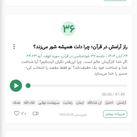
36
راز آرامش در قرآن؛ چرا دلت همیشه شور می‌زند؟
۲۴ آبان ۱۴۰۴ ، جلسه ۳۶ خودشناسی در قرآن، سوره کهف، آیه ۲۳-۲۴
اگر خدا کارگردان عالم است، چرا این‌قدر نگران آینده‌ایم؟ آیا شناخت
خدا و شناخت خود یک حقیقت‌اند؟ تو فقط مقصد را انتخاب کن؛
مسیر را خدا می‌سازد.
00:00
/
47:49
آرامش
اختیار
ان شاءالله
ایمان
رضایت
سرنوشت نهایی
لقاء الله
هدف
یقین
20
جزییات بیشتر
به‌روزرسانی:
1405/4/25