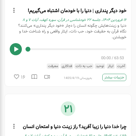
خود دیگر پنداری | دنیا را با خودمان اشتباه می‌گیریم!
۱۶ فروردین ۱۴۰۴، جلسه ۲۲ خودشناسی در قرآن، سوره کهف، آیات ۷ و ٨
دنیا و زینت‌هایش چگونه انسان را دچار «خود دیگر پنداری» می‌کنند؟
نگاه قرآن به حقیقت خود، حب ذات، ایثار واقعی و راه شناخت خدا و
خویشتن.
00:00
/
63:53
آخرت
ایثار
توحید
حب به ذات
فداکاری
معرفت
16
جزییات بیشتر
به‌روزرسانی:
1405/4/19
21
چرا خدا دنیا را زیبا آفرید؟ راز زینت دنیا و امتحان انسان
۲۵ اسفند ۱۴۰۳، جلسه ۲۱ خودشناسی در قرآن، سوره کهف، آیات ۷ و ٨