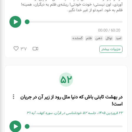
آوردی، اون نیستی؛ خودت خودتی! ریشه‌ی ظلم به دیگران، همینه!
ظلم به خود. امیدتو از غیر خدا نگیر.
00:00
/
60:20
امید
توکل
ذهن
ظلم
گمشده
37
جزییات بیشتر
52
در بهشت ثابتی باش که دنیا مثل رود از زیر آن در جریان
است!
۲۲ فروردین ۱۴۰۵، جلسه ۵۲ خودشناسی در قرآن، سوره کهف، آیه ۳۱