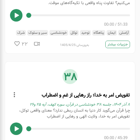
می‌کنیم؟ تفاوت پناه واقعی با تکیه‌گاه‌های موقت.
00:00
/
51:33
آرامش
ایمان
پناهگاه
توحید
توکل
خودشناسی
سیر و سلوک
شرک
لا اله الا الله
لقاء الله
هدف
22
جزییات بیشتر
به‌روزرسانی:
1405/4/25
38
تفویض امر به خدا؛ راز رهایی از غم و اضطراب
۸ آذر ۱۴۰۴، جلسه ۳۸ خودشناسی در قرآن، سوره کهف، آیه ۲۵ و۲۶
چرا قرآن می‌گوید کار دنیا به انسان ربطی ندارد؟ معنای واقعی توکل،
تفویض امر به خدا، ولایت الهی و رهایی از اضطراب
00:00
/
45:39