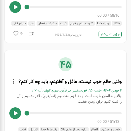
00:00
/
58:16
انتظار
اولیاء خدا
تفاوت علم و فهم
ثبات
حقیقت انسان
دنیا
دنیای فانی
عقل
علم و سواد
فطرت
لقاء الله
وحدت وجود
وحی
6
جزییات بیشتر
به‌روزرسانی:
1405/4/23
45
وقتی حالم خوب نیست، غافل و آفلاینم، باید چه کار کنم؟
۴ بهمن ۱۴۰۴، جلسه 45 خودشناسی در قرآن، سوره کهف، آیه 27
وقتی حالمان خوب است و به فهم متصلیم (آنلاینیم)، قدر بدانیم و آن
را ثبت کنیم برای زمان غفلت
00:00
/
51:12
آنلاین و آفلاین
اتفاق
اداره دنیا از عالم بالا
ارتباط با خدا
تعادل
ثبات