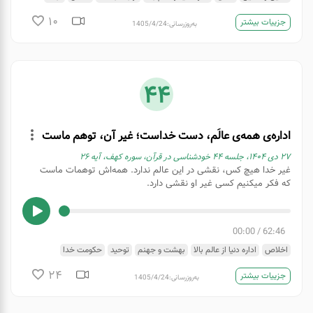
حکومت خدا
دنیا
فهم
قدرشناسی
وحی
10
جزییات بیشتر
به‌روزرسانی:
1405/4/24
44
اداره‌‌ی همه‌‌ی عالَم، دست خداست؛ غیر آن، توهم ماست
۲۷ دی ۱۴۰۴، جلسه 44 خودشناسی در قرآن، سوره کهف، آیه 26
غیر خدا هیچ کس، نقشی در این عالم ندارد. همه‌اش توهمات ماست
که فکر میکنیم کسی غیر او نقشی دارد.
00:00
/
62:46
اخلاص
اداره دنیا از عالم بالا
بهشت و جهنم
توحید
حکومت خدا
خدایی نکردن
دنیای فریبنده
شرک
ظاهر و باطن
عالم غیب
غیر خدا
فهم
24
جزییات بیشتر
به‌روزرسانی:
1405/4/24
مرگ
میزبان خداست