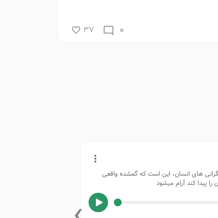
0
37
جلسه 4 دوره هجدهم خودشناسی
گرانی های انسان، این است که گمشده واقعی
حقیقت ما غی
آن را پیدا کند آرام میشود
›
00:00
/
54:30
بهشت
تفکیک خود از متعلق