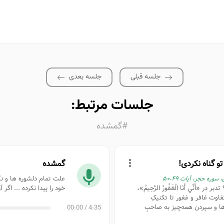
جلسه قبلی
جلسه بعدی
جلسات مرتبط:
#گمشده
و گناه نکردی!
گمشده
علت تمام دلشوره ها و ن
 «أَنِّي أَنَا الْغَفُورُ الرَّحِيمُ»،
خود را پیدا نکرده ... اگر 
تفاوت غافر و غفور تا تکنیکِ
ها و سپردن همه‌چیز به صاحبِ
00:00
/
4:35