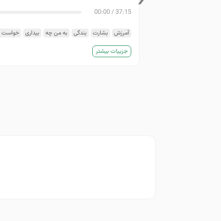
00:00
/
37:15
آمرزش
بشارت
بندگی
به من چه
بیداری
خواست ص
رحیم
عالم ذر
قضاوت
گمشده
لا یملک الا الدعا
م
جزییات بیشتر