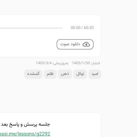
00:00
/
60:20
دانلود صوت
انتشار: 1405/1/30
به‌روزرسانی: 1405/3/4
امید
توکل
ذهن
ظلم
گمشده
جلسه پرسش و پاسخ بعد ا
nasi.me/lessons/g2292/