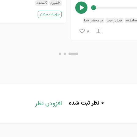
دلشوره
گمشده
جزییات بیشتر
ادقانه
خیال راحت
در محضر خدا
یزبان خداست
نگرانی
هدایت
هدف
8
0
نظر ثبت شده
افزودن نظر