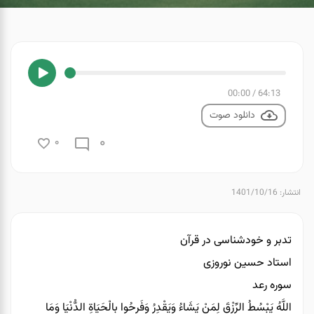
00:00
/
64:13
دانلود صوت
0
0
انتشار: 1401/10/16
تدبر و خودشناسی در قرآن
استاد حسین نوروزی
سوره رعد
اللَّهُ يَبْسُطُ الرِّزْقَ لِمَنْ يَشَاءُ وَيَقْدِرُ وَفَرِحُوا بِالْحَيَاةِ الدُّنْيَا وَمَا