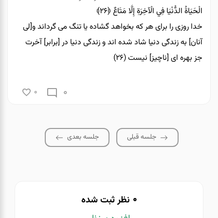
الْحَيَاةُ الدُّنْيَا فِي الْآخِرَةِ إِلَّا مَتَاعٌ
﴿۲۶﴾
خدا روزى را براى هر كه بخواهد گشاده يا تنگ مى‏ گرداند و[لى
آنان] به زندگى دنيا شاد شده‏ اند و زندگى دنيا در [برابر] آخرت
جز بهره‏ اى [ناچيز] نيست (۲۶)
0
0
جلسه قبلی
جلسه بعدی
0
نظر ثبت شده