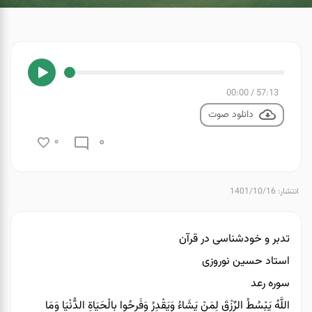
00:00
/
57:13
دانلود صوت
0
0
انتشار: 1401/10/16
تدبر و خودشناسی در قرآن
استاد حسین نوروزی
سوره رعد
اللَّهُ يَبْسُطُ الرِّزْقَ لِمَنْ يَشَاءُ وَيَقْدِرُ وَفَرِحُوا بِالْحَيَاةِ الدُّنْيَا وَمَا