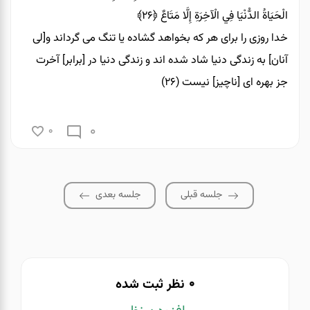
الْحَيَاةُ الدُّنْيَا فِي الْآخِرَةِ إِلَّا مَتَاعٌ
﴿۲۶﴾
خدا روزى را براى هر كه بخواهد گشاده يا تنگ مى‏ گرداند و[لى
آنان] به زندگى دنيا شاد شده‏ اند و زندگى دنيا در [برابر] آخرت
جز بهره‏ اى [ناچيز] نيست (۲۶)
0
0
جلسه قبلی
جلسه بعدی
0
نظر ثبت شده