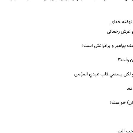
 نهفته خدای
 عرش رحمانی
ف پیامبر و برادرانش است!
ن رفت؟!
و لكن يسعني قلب عبدي المؤمن
ده.
ران) خواسته!
ب النور