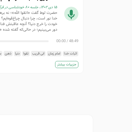
۱۵ دی ۱۴۰۲، جلسه ۸۰ خودشناسی در قرآن، سوره حجر، آیات ۶۵–۷۲
حضرت لوط گفت «اتقوا الله»؛ نه برهان 
خدا نور است، چرا دنبال چراغ‌قوه‌ایم؟
خودت را خرج دنیا؟ آنچه عاقبتش فناء
دور می‌بینیم؛ در حالی‌که گفته شده 
00:00
/
48:49
اثبات خدا
امام زمان
انی قریب
تقوا
دنیا
ذهن
س
عمل
غنای نفس
فروع دین
فطرت
فهم
کفر
نور
جزییات بیشتر