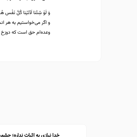
وَ لَوْ شِئْنا لَآتَیْنا کُلَّ نَفْس هُ
و اگر مى‌خواستیم به هر انس
وعده‌ام حق است که دوزخ را 
خدا نیازی به اثبات نداره؛ چشم‌ه