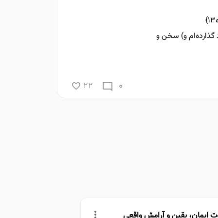
}
 گذارده‌ام و) سخن و
0
22
ت ایمان، یقین و آرامش واقعی