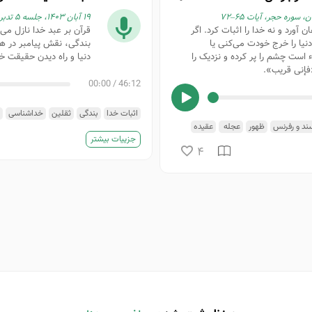
۱۹ آبان ۱۴۰۳، جلسه ۵ تدبر در قرآن، سوره کهف، آیه ۱
آورد و نه خدا را اثبات کرد. اگر
قرآن بر عبد خدا نازل می‌
 دنیا را خرج خودت می‌کنی یا
بندگی، نقش پیامبر در هد
 است چشم را پر کرده و نزدیک را
دنیا و راه دیدن حقیقت خد
«فإنی قریب».
00:00
/
46:12
اثبات خدا
بندگی
ثقلین
خداشناسی
ند و رفرنس
ظهور
عجله ‌
عقیده
کتاب نفس
لقاء الله
مربی
نگاه عدل بی
جزییات بیشتر
4