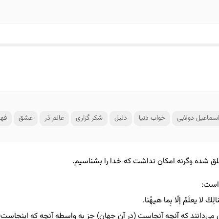
سماعیل دولابی
خواب دنیا
دلیل
شکر گزاری
عالم ذر
عشق
فه
ق شده وگرنه امکان نداشت که خدا را بشناسیم.
 است:
الِكَ لا یعلَمُ إلّا بِما هیهُنا.
 می‌دانند كه آنچه آنجاست (در آن جهان) جز به واسطه آنچه كه اینجاست(