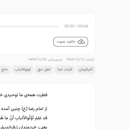
00:00
/
103:06
دانلود صوت
انتشار: 1404/12/16
به‌روزرسانی: 1404/12/26
آخرالزمان
اثبات خدا
اهل حق
اولوالالباب
حاج ا
فطرت همه‌ی ما توحیدی خل
از امام رضا (ع) چنین آمده
قد عَلِمَ أوُلُوالألبابِ أنَّ ما هُن
یعنی: خردمندان ژرف‌اندیش