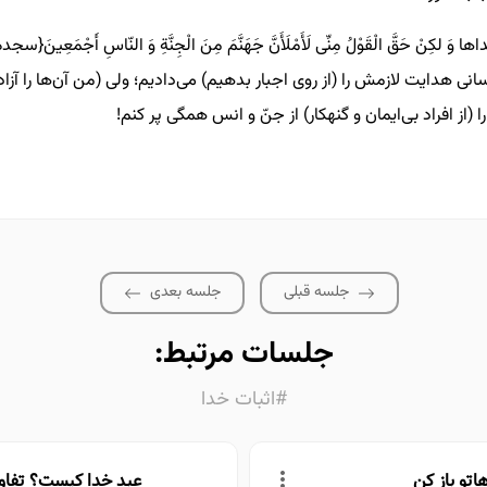
داها وَ لکِنْ حَقَّ الْقَوْلُ مِنِّی لَأَمْلَأَنَّ جَهَنَّمَ مِنَ الْجِنَّةِ وَ النّاسِ أَجْمَعِینَ{سجده۱۳
انى هدایت لازمش را (از روى اجبار بدهیم) مى‌دادیم؛ ولى (من آن‌ها را آزاد
(از افراد بى‌ایمان و گنهکار) از جنّ و انس همگى پر کنم!
جلسه قبلی
جلسه بعدی
جلسات مرتبط:
#اثبات خدا
اتو باز کن
عبد خدا کیست؟ تفاو