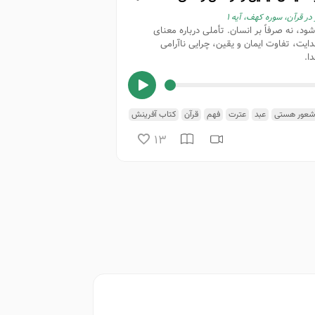
شود، نه صرفاً بر انسان. تأملی درباره معنای
ایت، تفاوت ایمان و یقین، چرایی ناآرامی
ا.
شعور هستی
عبد
عترت
فهم
قرآن
کتاب آفرینش
ن
هستی
یقین
13