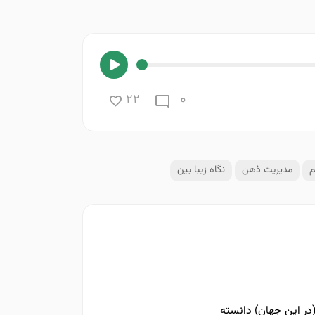
0
22
م
مدیریت ذهن
نگاه زیبا بین
در این جهان) دانسته