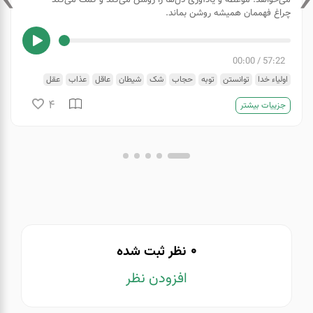
›
‹
چراغ فهممان همیشه روشن بماند.
00:00
/
57:22
اولیاء خدا
توانستن
توبه
حجاب
شک
شیطان
عاقل
عذاب
عقل
غذای روح
فهم
مرگ
موعظه
وسواس
یقین
4
جزییات بیشتر
0
نظر ثبت شده
افزودن نظر