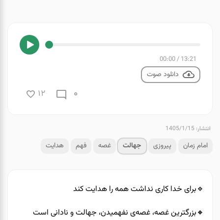
00:00
/
13:21
دانلود صوت
0
12
انتشار: 1405/1/15
امام زمان
پیروزی
جهالت
غصه
فهم
هدایت
🔹️برای خدا کاری نداشت همه را هدایت کند
🔸️بزرگترین غصه، غصه‌ی نفهمیدن، جهالت و نادانی است