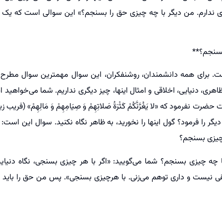
زی ندارم. من دیگر با چه چیزی حق را بسنجم؟» این سوالی است که یک ن
بسنجم؟**
 برای همه دانشمندان، روشنفکران، این سوال مهمترین سوال مطرح ا
هری، دنیایی، اخلاقی و امثال اینها، چیز دیگری نداریم. شما می‌خواهید اینه
ت نفرمود که «لا یَغُرَّنَّکُمْ کَثْرَةُ صَلاتِهِمْ وَ صِیَامِهِمْ وَ مَالِهِمْ» (فریب
دیگر را فرمود؟ گول اینها را نخورید، به ظاهر نگاه نکنید. سوال این ا
 چیزی بسنجم؟
ه چیزی بسنجم؟ شما می‌گویید: «اگر با هر چیزی بسنجی، نگاه دنیایی
ی نیست و داری توهم می‌زنی. با هرچیزی بسنجی». پس من حق را باید ب