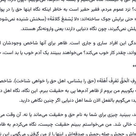
 نزد عموم مردم، فقیر حقیر است به خاطر اینکه نگاه اینها حق را در پول 
 حتی برایش جوک ساخته‌اند: «لا یُسْمَعُ کَلامُهُ» (سخنش شنیده نمی‌شو
نمی‌گیرند، چون نگاه دنیایی دارند؛ یعنی وارونه‌نگر هستند.
زندگی این افراد ساری و جاری است. ظاهر برای آنها شاخص وجودشان ا
واند، چقدر کار خوب می‌کند؟ می‌خواهند ببینند یک آدم خوب یا بد است، 
*
ِفِ الْحَقَّ تَعْرِفْ أَهْلَهُ» (حق را بشناس، اهل حق را خواهی شناخت). ش
وییم من بروم از ظاهر آدم‌ها پی به حقیقت ببرم. این نگاه، نگاه اهل د
؛ می‌گویم بالفعل الان شما اهل دنیایی اگر چنین نگاهی دارید.
یرند، ببینید چیزی برای شما به نام حق و حقیقت می‌ماند یا نه. آن وقت می
خالی شد. من می‌خواستم ببینم حقیقت چیست، نگاه می‌کردم به ظاهر، 
وزه‌اش، حجش، صله رحمش، صدقه‌اش. اینها را از من گرفتی، می‌گویی این