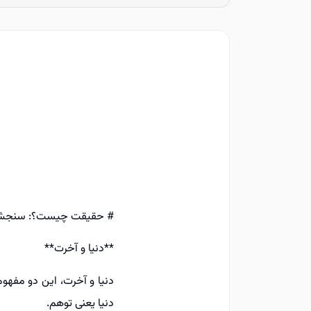
# حقیقت چیست؟: سنجش 
**دنیا و آخرت**
دنیا و آخرت، این دو مفهوم
دنیا یعنی توهم.